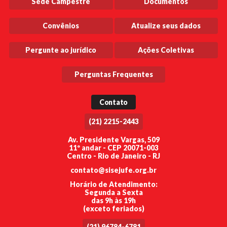
Sede Campestre
Documentos
Convênios
Atualize seus dados
Pergunte ao jurídico
Ações Coletivas
Perguntas Frequentes
Contato
(21) 2215-2443
Av. Presidente Vargas, 509
11º andar - CEP 20071-003
Centro - Rio de Janeiro - RJ
contato@sisejufe.org.br
Horário de Atendimento:
Segunda a Sexta
das 9h às 19h
(exceto feriados)
(21) 96784-6781