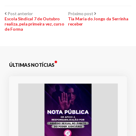
Plano de Saúde
Navegação
Post
Próximo
Post anterior
Próximo post
Assistência Funeral
anterior:
post:
Escola Sindical 7 de Outubro
Tia Maria do Jongo da Serrinha
Pós-graduação
realiza, pela primeira vez, curso
receber
de
de Forma
Facebook
Instagram
Twitter
Youtube
TikTok
Whatsapp
Post
ÚLTIMAS NOTÍCIAS