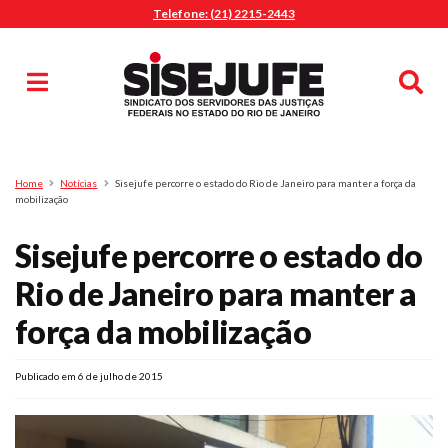
Telefone: (21) 2215-2443
MENU
Início
Sindicalize-se
Notícias
Artigos
Publicações
Pesquisa
Home
Notícias
Sisejufe percorre o estado do Rio de Janeiro para manter a força da
Jurídico
mobilização
Diretoria
Sisejufe percorre o estado do
O Sindicato
Rio de Janeiro para manter a
Agenda
força da mobilização
Casa do Alto
Sede Campestre
Publicado em 6 de julho de 2015
Nossos Convênios
Gympass Wellhub
Seguro Auto