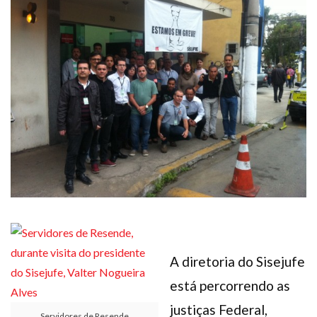
Plano de Saúde
Assistência Funeral
Pós-graduação
Facebook
Instagram
Twitter
Youtube
TikTok
Whatsapp
A diretoria do Sisejufe
está percorrendo as
justiças Federal,
Servidores de Resende