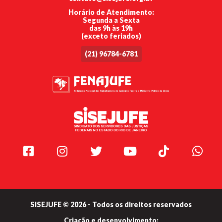
Horário de Atendimento:
Segunda a Sexta
das 9h às 19h
(exceto feriados)
(21) 96784-6781
Facebook
Instagram
Twitter
Youtube
TikTok
Whats
SISEJUFE © 2026 - Todos os direitos reservados
Criação e
desenvolvimento: