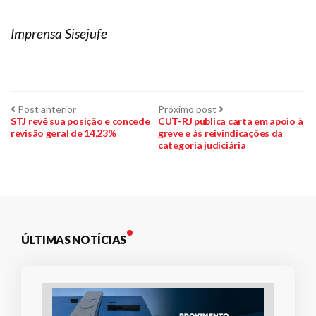
Imprensa Sisejufe
Navegação
Post
Próximo
Post anterior
Próximo post
anterior:
post:
STJ revê sua posição e concede
CUT-RJ publica carta em apoio à
revisão geral de 14,23%
greve e às reivindicações da
de
categoria judiciária
Post
ÚLTIMAS NOTÍCIAS