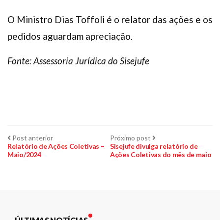
O Ministro Dias Toffoli é o relator das ações e os
pedidos aguardam apreciação.
Fonte: Assessoria Jurídica do Sisejufe
Navegação
Post
Próximo
Post anterior
Próximo post
anterior:
post:
Relatório de Ações Coletivas –
Sisejufe divulga relatório de
Maio/2024
Ações Coletivas do mês de maio
de
Post