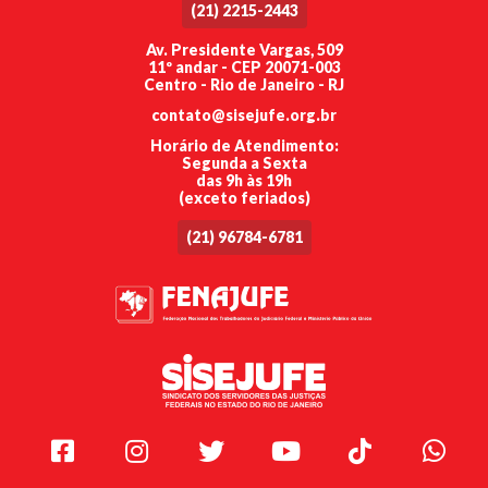
(21) 2215-2443
Av. Presidente Vargas, 509
11º andar - CEP 20071-003
Centro - Rio de Janeiro - RJ
contato@sisejufe.org.br
Horário de Atendimento:
Segunda a Sexta
das 9h às 19h
(exceto feriados)
(21) 96784-6781
Facebook
Instagram
Twitter
Youtube
TikTok
Whats