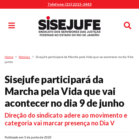
Telefone: (21) 2215-2443
MENU
Início
Sindicalize-se
Notícias
Artigos
Publicações
Pesquisa
Home
Notícias
Sisejufe participará da Marcha pela Vida que vai acontecer no dia 9 de
Jurídico
junho
Diretoria
Sisejufe participará da
O Sindicato
Marcha pela Vida que vai
Agenda
acontecer no dia 9 de junho
Casa do Alto
Sede Campestre
Direção do sindicato adere ao movimento e
Nossos Convênios
categoria vai marcar presença no Dia V
Gympass Wellhub
Seguro Auto
Publicado em 5 de junho de 2020