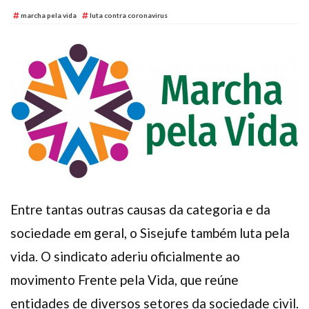
Plano de Saúde
marcha pela vida
luta contra coronavirus
Assistência Funeral
Pós-graduação
Facebook
Instagram
Twitter
Youtube
TikTok
Whatsapp
Entre tantas outras causas da categoria e da
sociedade em geral, o Sisejufe também luta pela
vida. O sindicato aderiu oficialmente ao
movimento Frente pela Vida, que reúne
entidades de diversos setores da sociedade civil.