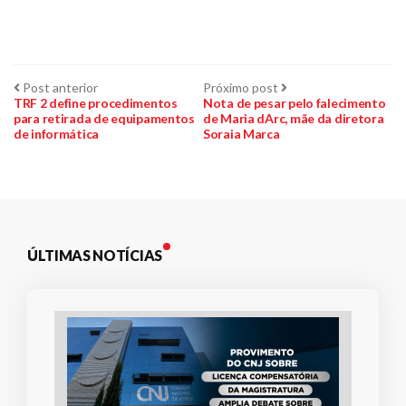
Navegação
Post
Próximo
Post anterior
Próximo post
anterior:
post:
TRF 2 define procedimentos
Nota de pesar pelo falecimento
para retirada de equipamentos
de Maria dArc, mãe da diretora
de
de informática
Soraia Marca
Post
ÚLTIMAS NOTÍCIAS