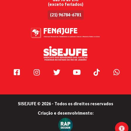
(exceto feriados)
(21) 96784-6781
Facebook
Instagram
Twitter
Youtube
TikTok
Whats
SISEJUFE © 2026 - Todos os direitos reservados
Criação e
desenvolvimento: