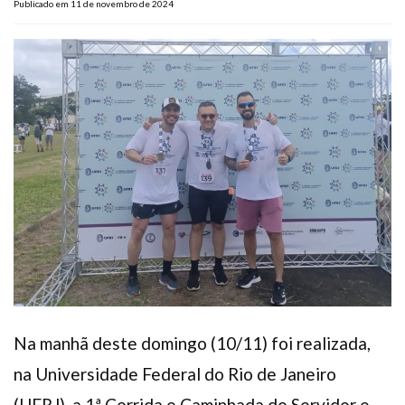
Publicado em 11 de novembro de 2024
Plano de Saúde
Assistência Funeral
Pós-graduação
Facebook
Instagram
Twitter
Youtube
TikTok
Whatsapp
Na manhã deste domingo (10/11) foi realizada,
na Universidade Federal do Rio de Janeiro
(UFRJ), a 1ª Corrida e Caminhada do Servidor e