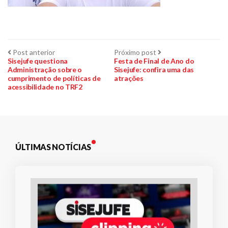
Navegação
Post
Próximo
Post anterior
Próximo post
anterior:
post:
Sisejufe questiona
Festa de Final de Ano do
Administração sobre o
Sisejufe: confira uma das
de
cumprimento de políticas de
atrações
acessibilidade no TRF2
Post
ÚLTIMAS NOTÍCIAS