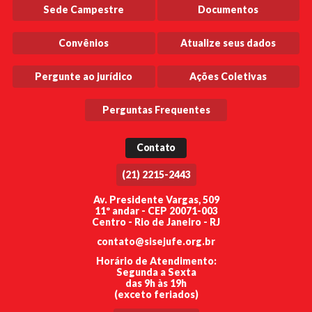
Sede Campestre
Documentos
Convênios
Atualize seus dados
Pergunte ao jurídico
Ações Coletivas
Perguntas Frequentes
Contato
(21) 2215-2443
Av. Presidente Vargas, 509
11º andar - CEP 20071-003
Centro - Rio de Janeiro - RJ
contato@sisejufe.org.br
Horário de Atendimento:
Segunda a Sexta
das 9h às 19h
(exceto feriados)