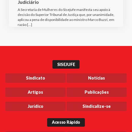
Judiciário
A Secretaria de Mulheres do Sisejufe manifesta seu apoio à
decisão do Superior Tribunal de Justiça que, por unanimidade,
aplicou a pena de disponibilidade ao ministro Marco Buzzi, em
razão […]
SISEJUFE
Sindicato
Notícias
Artigos
Publicações
Jurídico
Sindicalize-se
Acesso Rápido