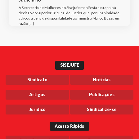
A Secretaria de Mulheres do Sisejufe manifesta seu apoio à
decisão do Superior Tribunal de Justiça que, por unanimidade,
aplicou a pena de disponibilidade ao ministro Marco Buzzi, em
razão […]
SISEJUFE
Sindicato
Notícias
Artigos
Publicações
Jurídico
Sindicalize-se
Acesso Rápido