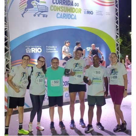
Plano de Saúde
Assistência Funeral
Pós-graduação
Facebook
Instagram
Twitter
Youtube
TikTok
Whatsapp