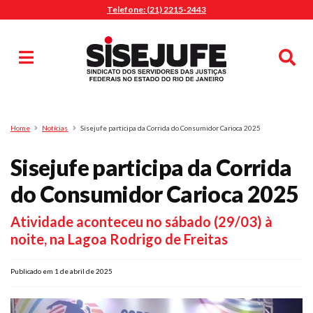
Telefone: (21) 2215-2443
MENU
Início
Sindicalize-se
Notícias
Artigos
Publicações
Pesquisa
Home
Notícias
Sisejufe participa da Corrida do Consumidor Carioca 2025
Jurídico
Sisejufe participa da Corrida
Diretoria
O Sindicato
do Consumidor Carioca 2025
Agenda
Atividade aconteceu no sábado (29/03) à
Casa do Alto
noite, na Lagoa Rodrigo de Freitas
Sede Campestre
Nossos Convênios
Publicado em 1 de abril de 2025
Gympass Wellhub
Seguro Auto