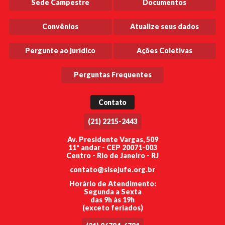
Sede Campestre
Documentos
Convênios
Atualize seus dados
Pergunte ao jurídico
Ações Coletivas
Perguntas Frequentes
Contato
(21) 2215-2443
Av. Presidente Vargas, 509
11º andar - CEP 20071-003
Centro - Rio de Janeiro - RJ
contato@sisejufe.org.br
Horário de Atendimento:
Segunda a Sexta
das 9h às 19h
(exceto feriados)