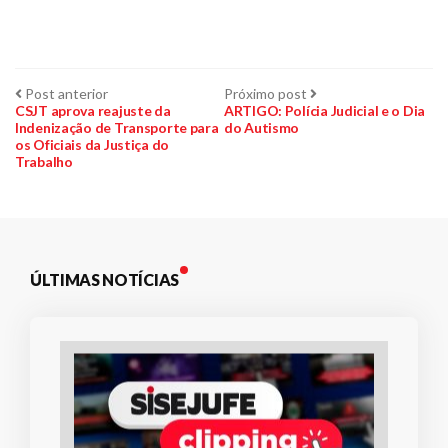
Navegação
Post
Próximo
Post anterior
Próximo post
anterior:
post:
CSJT aprova reajuste da
ARTIGO: Polícia Judicial e o Dia
Indenização de Transporte para
do Autismo
de
os Oficiais da Justiça do
Trabalho
Post
ÚLTIMAS NOTÍCIAS