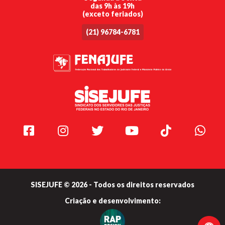
das 9h às 19h
(exceto feriados)
(21) 96784-6781
Facebook
Instagram
Twitter
Youtube
TikTok
Whats
SISEJUFE © 2026 - Todos os direitos reservados
Criação e
desenvolvimento: