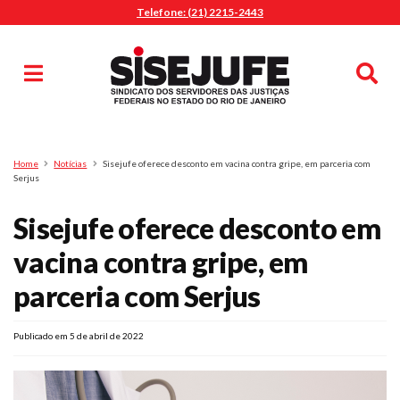
Telefone: (21) 2215-2443
MENU
Início
Sindicalize-se
Notícias
Artigos
Publicações
Pesquisa
Home
Notícias
Sisejufe oferece desconto em vacina contra gripe, em parceria com
Jurídico
Serjus
Diretoria
Sisejufe oferece desconto em
O Sindicato
vacina contra gripe, em
Agenda
parceria com Serjus
Casa do Alto
Sede Campestre
Publicado em 5 de abril de 2022
Nossos Convênios
Gympass Wellhub
Seguro Auto