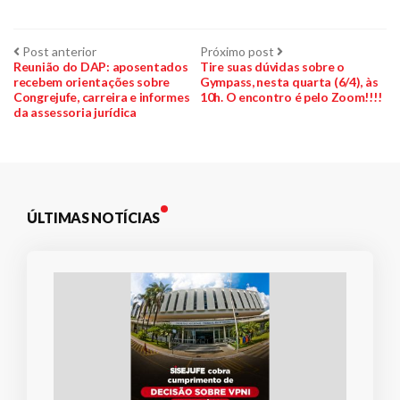
Navegação
Post
Próximo
Post anterior
Próximo post
anterior:
post:
Reunião do DAP: aposentados
Tire suas dúvidas sobre o
recebem orientações sobre
Gympass, nesta quarta (6/4), às
de
Congrejufe, carreira e informes
10h. O encontro é pelo Zoom!!!!
da assessoria jurídica
Post
ÚLTIMAS NOTÍCIAS