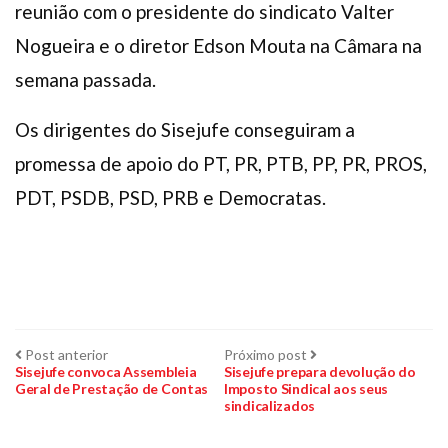
reunião com o presidente do sindicato Valter
Nogueira e o diretor Edson Mouta na Câmara na
semana passada.
Os dirigentes do Sisejufe conseguiram a
promessa de apoio do PT, PR, PTB, PP, PR, PROS,
PDT, PSDB, PSD, PRB e Democratas.
Navegação
Post
Próximo
Post anterior
Próximo post
anterior:
post:
Sisejufe convoca Assembleia
Sisejufe prepara devolução do
Geral de Prestação de Contas
Imposto Sindical aos seus
de
sindicalizados
Post