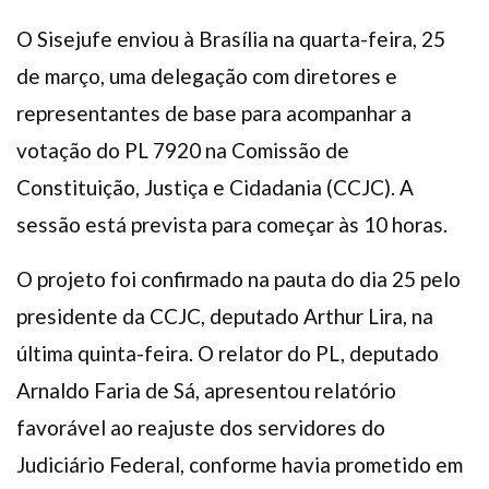
Plano de Saúde
O Sisejufe enviou à Brasília na quarta-feira, 25
Assistência Funeral
de março, uma delegação com diretores e
Pós-graduação
representantes de base para acompanhar a
Facebook
Instagram
Twitter
Youtube
TikTok
Whatsapp
votação do PL 7920 na Comissão de
Constituição, Justiça e Cidadania (CCJC). A
sessão está prevista para começar às 10 horas.
O projeto foi confirmado na pauta do dia 25 pelo
presidente da CCJC, deputado Arthur Lira, na
última quinta-feira. O relator do PL, deputado
Arnaldo Faria de Sá, apresentou relatório
favorável ao reajuste dos servidores do
Judiciário Federal, conforme havia prometido em