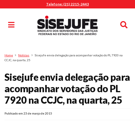
Telefone: (21) 2215-2443
MENU
Início
Sindicalize-se
Notícias
Artigos
Publicações
Pesquisa
Home
Notícias
Sisejufe envia delegação para acompanhar votação do PL 7920 na
Jurídico
CCJC, na quarta, 25
Diretoria
Sisejufe envia delegação para
O Sindicato
acompanhar votação do PL
Agenda
7920 na CCJC, na quarta, 25
Casa do Alto
Sede Campestre
Publicado em 23 de março de 2015
Nossos Convênios
Gympass Wellhub
Seguro Auto