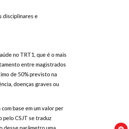
 disciplinares e
-saúde no TRT1, que é o mais
ratamento entre magistrados
cimo de 50% previsto na
ência, doenças graves ou
a com base em um valor per
do pelo CSJT se traduz
ão desse parâmetro uma