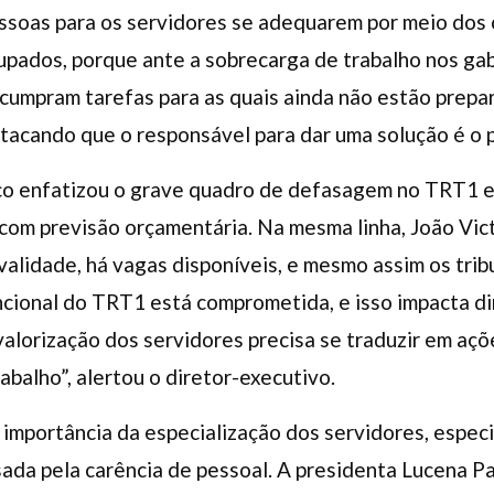
oas para os servidores se adequarem por meio dos cu
pados, porque ante a sobrecarga de trabalho nos gab
 cumpram tarefas para as quais ainda não estão prep
stacando que o responsável para dar uma solução é o p
co enfatizou o grave quadro de defasagem no TRT1 e
 com previsão orçamentária. Na mesma linha, João Vi
validade, há vagas disponíveis, e mesmo assim os trib
ncional do TRT1 está comprometida, e isso impacta d
 valorização dos servidores precisa se traduzir em aç
abalho”, alertou o diretor-executivo.
importância da especialização dos servidores, espec
sada pela carência de pessoal. A presidenta Lucena P