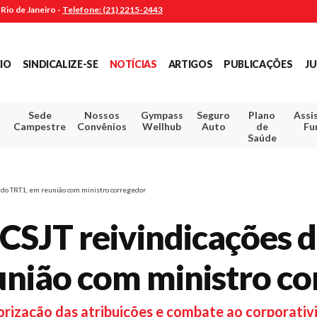
Rio de Janeiro -
Telefone: (21) 2215-2443
CIO
SINDICALIZE-SE
NOTÍCIAS
ARTIGOS
PUBLICAÇÕES
JU
Sede
Nossos
Gympass
Seguro
Plano
Assi
Campestre
Convênios
Wellhub
Auto
de
Fu
Saúde
s do TRT1, em reunião com ministro corregedor
 CSJT reivindicações 
união com ministro c
alorização das atribuições e combate ao corporat