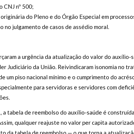
o CNJ nº 500;
originária do Pleno e do Órgão Especial em processos
o no julgamento de casos de assédio moral.
orçaram a urgência da atualização do valor do auxílio
er Judiciário da União. Reivindicaram isonomia no t
de um piso nacional mínimo e o cumprimento do acrés
pecialmente para servidoras e servidores com defici
ões.
 a tabela de reembolso do auxílio-saúde é construíd
 Assim, qualquer reajuste no valor per capita autoriza
 da tabela de reembolso — o que torna a atualizaç