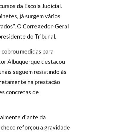
rsos da Escola Judicial.
inetes, já surgem vários
arados”. O Corregedor-Geral
residente do Tribunal.
 cobrou medidas para
ctor Albuquerque destacou
unais seguem resistindo às
iretamente na prestação
ões concretas de
ialmente diante da
acheco reforçou a gravidade