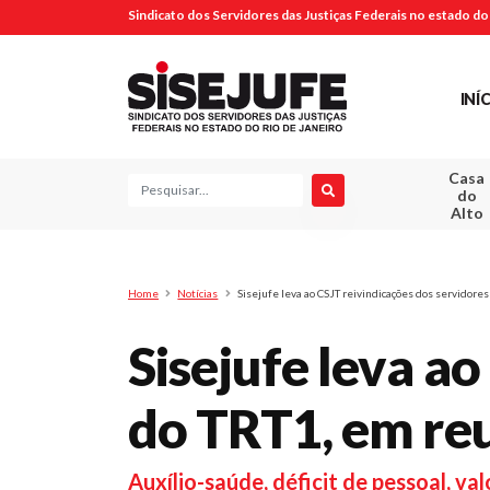
Sindicato dos Servidores das Justiças Federais no estado do 
INÍ
Casa
Pesquisa
do
Alto
Home
Notícias
Sisejufe leva ao CSJT reivindicações dos servidore
Sisejufe leva ao
do TRT1, em re
Auxílio-saúde, déficit de pessoal, v