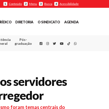
Conteúdo
Menu
Busca
Acessibilidade
1
2
3
4
RÍDICO
DIRETORIA
O SINDICATO
AGENDA
stência
Pós-
Facebook
Instagram
Twitter
Youtube
TikTok
Whatsapp
neral
graduação
dos servidores
orregedor
ivismo foram temas centrais do