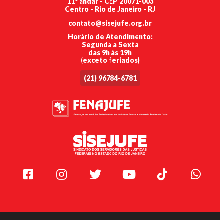
11º andar - CEP 20071-003
Centro - Rio de Janeiro - RJ
contato@sisejufe.org.br
Horário de Atendimento:
Segunda a Sexta
das 9h às 19h
(exceto feriados)
(21) 96784-6781
Facebook
Instagram
Twitter
Youtube
TikTok
Whats