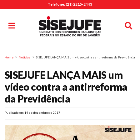
Telefone: (21) 2215-2443
MENU
Início
Sindicalize-se
Notícias
Artigos
Publicações
Pesquisa
Home
Notícias
SISEJUFE LANÇA MAIS um vídeo contra a antirreforma da Previdência
Jurídico
SISEJUFE LANÇA MAIS um
Diretoria
O Sindicato
vídeo contra a antirreforma
Agenda
da Previdência
Casa do Alto
Sede Campestre
Publicado em 14 de dezembro de 2017
Nossos Convênios
Gympass Wellhub
Seguro Auto