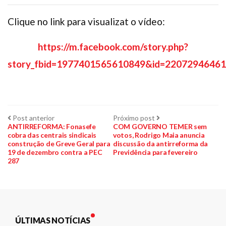
Clique no link para visualizat o vídeo:
https://m.facebook.com/story.php?
story_fbid=1977401565610849&id=2207294646
Navegação
Post
Próximo
Post anterior
Próximo post
anterior:
post:
ANTIRREFORMA: Fonasefe
COM GOVERNO TEMER sem
cobra das centrais sindicais
votos, Rodrigo Maia anuncia
de
construção de Greve Geral para
discussão da antirreforma da
19 de dezembro contra a PEC
Previdência para fevereiro
Post
287
ÚLTIMAS NOTÍCIAS