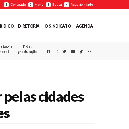
Conteúdo
Menu
Busca
Acessibilidade
1
2
3
4
RÍDICO
DIRETORIA
O SINDICATO
AGENDA
stência
Pós-
Facebook
Instagram
Twitter
Youtube
TikTok
Whatsapp
neral
graduação
 pelas cidades
es