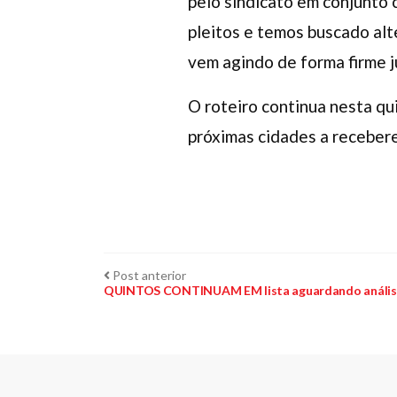
pelo sindicato em conjunto 
pleitos e temos buscado alt
vem agindo de forma firme j
O roteiro continua nesta q
próximas cidades a recebere
Navegação
Post
Post anterior
anterior:
QUINTOS CONTINUAM EM lista aguardando análise
de
Post