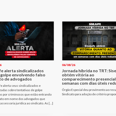
6
06/08/26
fe alerta sindicalizados
Jornada híbrida no TRT: Sis
 golpe envolvendo falso
obtém vitória ao
to de advogados
comparecimento presencial
semanas com dias úteis red
fe alerta seus sindicalizados e
Órgão Especial deu provimento ao rec
izadas sobre tentativas de golpe
Sindicato para adoção de critério propo
as por criminosos que estão entrando
ato em nome dos advogados que
assessoria jurídica ao sindicato. As […]