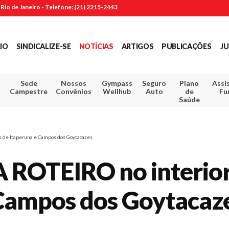
Rio de Janeiro -
Telefone: (21) 2215-2443
CIO
SINDICALIZE-SE
NOTÍCIAS
ARTIGOS
PUBLICAÇÕES
JU
Sede
Nossos
Gympass
Seguro
Plano
Assi
Campestre
Convênios
Wellhub
Auto
de
Fu
Saúde
s de Itaperuna e Campos dos Goytacazes
 ROTEIRO no interior
 Campos dos Goytacaz