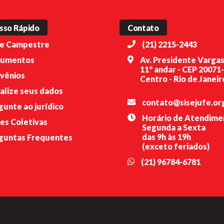
sso Rápido
Contato
e Campestre
(21) 2215-2443
umentos
Av. Presidente Vargas
11º andar - CEP 20071
vênios
Centro - Rio de Janeiro
alize seus dados
contato@sisejufe.or
gunte ao jurídico
Horário de Atendime
es Coletivas
Segunda a Sexta
das 9h às 19h
guntas Frequentes
(exceto feriados)
(21) 96784-6781