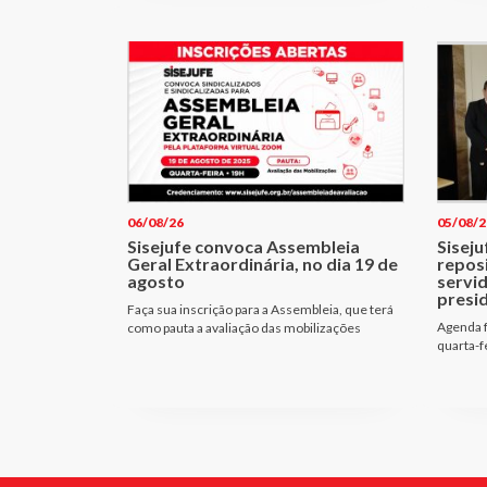
06/08/26
05/08/2
Sisejufe convoca Assembleia
Siseju
Geral Extraordinária, no dia 19 de
repos
agosto
servi
presi
Faça sua inscrição para a Assembleia, que terá
Agenda f
como pauta a avaliação das mobilizações
quarta-f