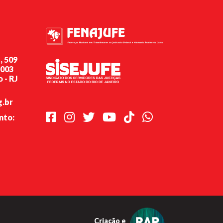
, 509
-003
 - RJ
g.br
Facebook
Instagram
Twitter
Youtube
TikTok
Whatsapp
nto:
Criação e