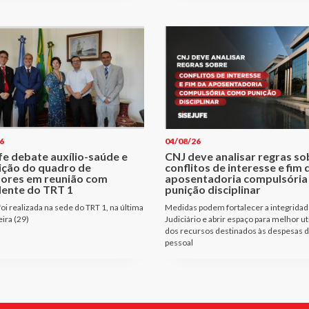
6
04/08/26
fe debate auxílio-saúde e
CNJ deve analisar regras so
ição do quadro de
conflitos de interesse e fim 
dores em reunião com
aposentadoria compulsóri
dente do TRT 1
punição disciplinar
oi realizada na sede do TRT 1, na última
Medidas podem fortalecer a integridad
eira (29)
Judiciário e abrir espaço para melhor ut
dos recursos destinados às despesas 
pessoal