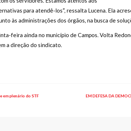
com os servidores. Estamos atentos aos
ernativas para atendê-los”, ressalta Lucena. Ela acres
unto às administrações dos órgãos, na busca de soluç
uinta-feira ainda no município de Campos. Volta Redo
m a direção do sindicato.
 em plenário do STF
EM DEFESA DA DEMOCRAC