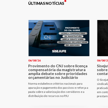
ÚLTIMAS NOTÍCIAS
06/08/26
06/08/2
Provimento do CNJ sobre licença
Siseju
compensatória da magistratura
sobre
amplia debate sobre prioridades
conta
orçamentárias no Judiciário
O Siseju
Norma estabelece critérios nacionais para
sindical
apuração e pagamento dos passivos e reforça a
praticad
pauta sobre a valorização dos servidores e a
em cont
distribuição de recursos no PJU
prestam 