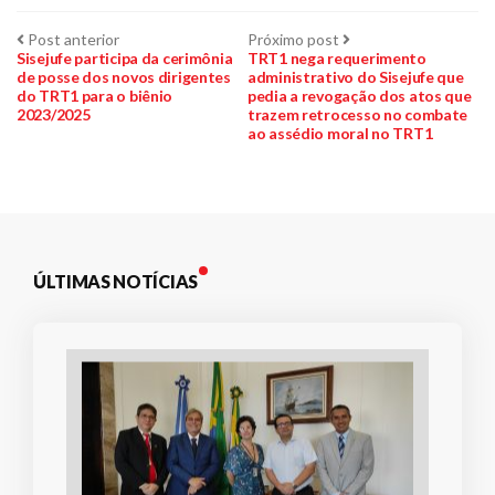
Navegação
Post
Próximo
Post anterior
Próximo post
anterior:
post:
Sisejufe participa da cerimônia
TRT1 nega requerimento
de posse dos novos dirigentes
administrativo do Sisejufe que
de
do TRT1 para o biênio
pedia a revogação dos atos que
2023/2025
trazem retrocesso no combate
Post
ao assédio moral no TRT1
ÚLTIMAS NOTÍCIAS