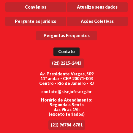
Convênios
Atualize seus dados
Pergunte ao jurídico
Ações Coletivas
Perguntas Frequentes
Contato
(21) 2215-2443
Av. Presidente Vargas, 509
11º andar - CEP 20071-003
Centro - Rio de Janeiro - RJ
contato@sisejufe.org.br
Horário de Atendimento:
Segunda a Sexta
das 9h às 19h
(exceto feriados)
(21) 96784-6781