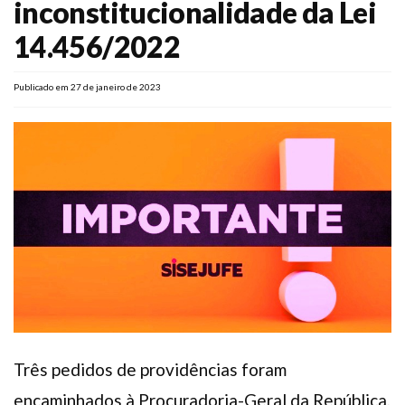
inconstitucionalidade da Lei
Plano de Saúde
14.456/2022
Assistência Funeral
Pós-graduação
Publicado em 27 de janeiro de 2023
Facebook
Instagram
Twitter
Youtube
TikTok
Whatsapp
Três pedidos de providências foram
encaminhados à Procuradoria-Geral da República,