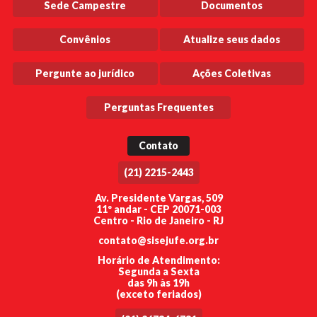
Sede Campestre
Documentos
Convênios
Atualize seus dados
Pergunte ao jurídico
Ações Coletivas
Perguntas Frequentes
Contato
(21) 2215-2443
Av. Presidente Vargas, 509
11º andar - CEP 20071-003
Centro - Rio de Janeiro - RJ
contato@sisejufe.org.br
Horário de Atendimento:
Segunda a Sexta
das 9h às 19h
(exceto feriados)