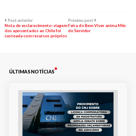
Navegação
Post
Próximo
Post anterior
Próximo post
anterior:
post:
Nota de esclarecimento: viagem
Feira do Bem Viver anima Mês
dos aposentados ao Chile foi
do Servidor
de
custeada com recursos próprios
Post
ÚLTIMAS NOTÍCIAS