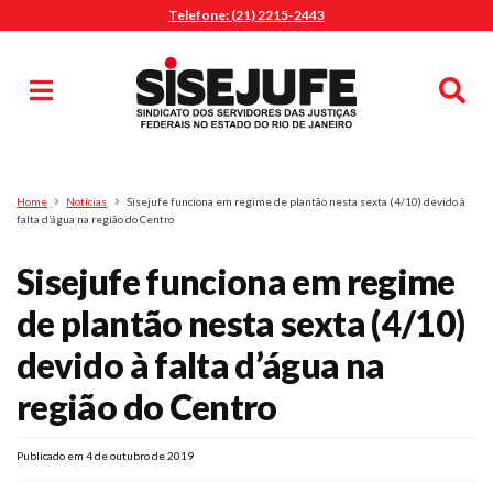
Telefone: (21) 2215-2443
MENU
Início
Sindicalize-se
Notícias
Artigos
Publicações
Pesquisa
Home
Notícias
Sisejufe funciona em regime de plantão nesta sexta (4/10) devido à
Jurídico
falta d’água na região do Centro
Diretoria
Sisejufe funciona em regime
O Sindicato
de plantão nesta sexta (4/10)
Agenda
devido à falta d’água na
Casa do Alto
Sede Campestre
região do Centro
Nossos Convênios
Gympass Wellhub
Publicado em 4 de outubro de 2019
Seguro Auto