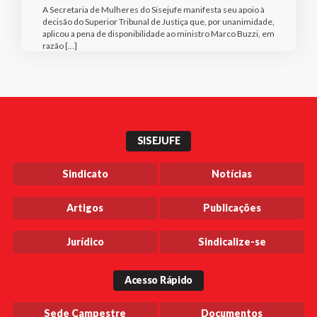
A Secretaria de Mulheres do Sisejufe manifesta seu apoio à
decisão do Superior Tribunal de Justiça que, por unanimidade,
aplicou a pena de disponibilidade ao ministro Marco Buzzi, em
razão […]
SISEJUFE
Sindicato
Notícias
Artigos
Publicações
Jurídico
Sindicalize-se
Acesso Rápido
Sede Campestre
Documentos