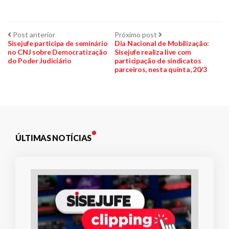
Navegação
Post
Próximo
Post anterior
Próximo post
anterior:
post:
Sisejufe participa de seminário
Dia Nacional de Mobilização:
no CNJ sobre Democratização
Sisejufe realiza live com
de
do Poder Judiciário
participação de sindicatos
parceiros, nesta quinta, 20/3
Post
ÚLTIMAS NOTÍCIAS