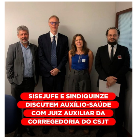
Plano de Saúde
Assistência Funeral
Pós-graduação
Facebook
Instagram
Twitter
Youtube
TikTok
Whatsapp