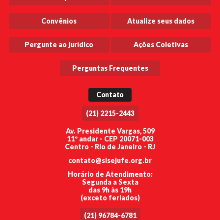
Convênios
Atualize seus dados
Pergunte ao jurídico
Ações Coletivas
Perguntas Frequentes
Contato
(21) 2215-2443
Av. Presidente Vargas, 509
11º andar - CEP 20071-003
Centro - Rio de Janeiro - RJ
contato@sisejufe.org.br
Horário de Atendimento:
Segunda a Sexta
das 9h às 19h
(exceto feriados)
(21) 96784-6781