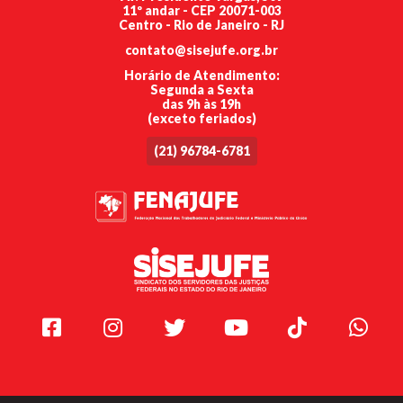
11º andar - CEP 20071-003
Centro - Rio de Janeiro - RJ
contato@sisejufe.org.br
Horário de Atendimento:
Segunda a Sexta
das 9h às 19h
(exceto feriados)
(21) 96784-6781
Facebook
Instagram
Twitter
Youtube
TikTok
Whats