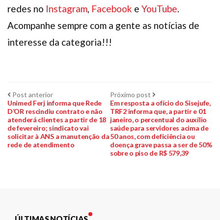
redes no
Instagram
,
Facebook
e
YouTube
.
Acompanhe sempre com a gente as notícias de
interesse da categoria!!!
Navegação
Post
Próximo
Post anterior
Próximo post
anterior:
post:
Unimed Ferj informa que Rede
Em resposta a ofício do Sisejufe,
D’OR rescindiu contrato e não
TRF2 informa que, a partir e 01
de
atenderá clientes a partir de 18
janeiro, o percentual do auxílio
de fevereiro; sindicato vai
saúde para servidores acima de
Post
solicitar à ANS a manutenção da
50 anos, com deficiência ou
rede de atendimento
doença grave passa a ser de 50%
sobre o piso de R$ 579,39
ÚLTIMAS NOTÍCIAS