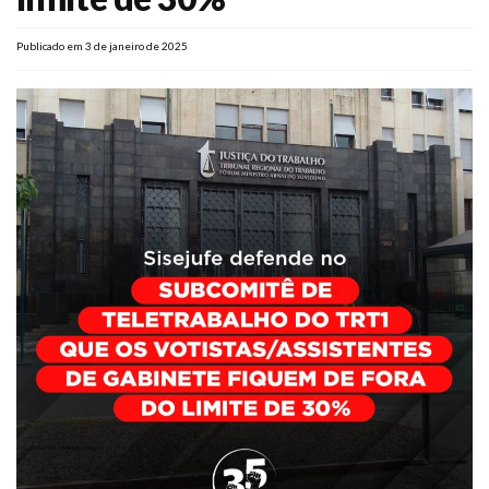
Plano de Saúde
Publicado em 3 de janeiro de 2025
Assistência Funeral
Pós-graduação
Facebook
Instagram
Twitter
Youtube
TikTok
Whatsapp