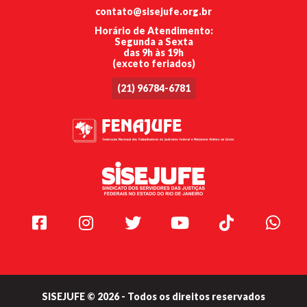
contato@sisejufe.org.br
Horário de Atendimento:
Segunda a Sexta
das 9h às 19h
(exceto feriados)
(21) 96784-6781
Facebook
Instagram
Twitter
Youtube
TikTok
Whats
SISEJUFE © 2026 - Todos os direitos reservados