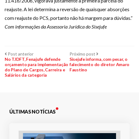
11.416/2006, vigorava justamente a primeira parcela do
reajuste. A lei determina a reversão de quaisquer absorções
com reajuste do PCS, portanto não há margem para dúvidas.”
Com informações da Assessoria Jurídica do Sisejufe
Navegação
Post
Próximo
Post anterior
Próximo post
anterior:
post:
No TJDFT, Fenajufe defende
Sisejufe informa, com pesar, o
orçamento para implementação
falecimento do diretor Amaro
de
do Plano de Cargos, Carreira e
Faustino
Salários da categoria
Post
ÚLTIMAS NOTÍCIAS