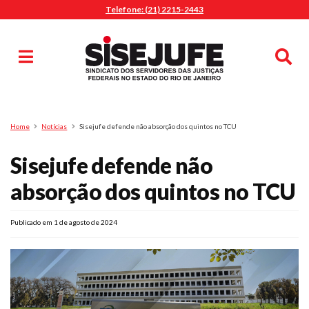
Telefone: (21) 2215-2443
MENU
Início
Sindicalize-se
Notícias
Artigos
Publicações
Pesquisa
Home
Notícias
Sisejufe defende não absorção dos quintos no TCU
Jurídico
Sisejufe defende não
Diretoria
O Sindicato
absorção dos quintos no TCU
Agenda
Publicado em 1 de agosto de 2024
Casa do Alto
Sede Campestre
Nossos Convênios
Gympass Wellhub
Seguro Auto