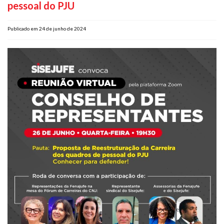
pessoal do PJU
Plano de Saúde
Assistência Funeral
Publicado em 24 de junho de 2024
Pós-graduação
Facebook
Instagram
Twitter
Youtube
TikTok
Whatsapp