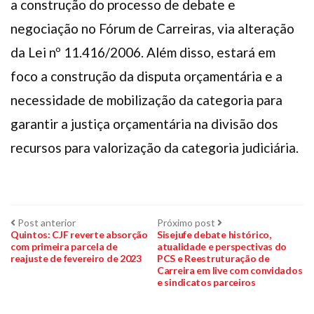
a construção do processo de debate e
negociação no Fórum de Carreiras, via alteração
da Lei nº 11.416/2006. Além disso, estará em
foco a construção da disputa orçamentária e a
necessidade de mobilização da categoria para
garantir a justiça orçamentária na divisão dos
recursos para valorização da categoria judiciária.
Navegação
Post
Próximo
Post anterior
Próximo post
anterior:
post:
Quintos: CJF reverte absorção
Sisejufe debate histórico,
com primeira parcela de
atualidade e perspectivas do
de
reajuste de fevereiro de 2023
PCS e Reestruturação de
Carreira em live com convidados
Post
e sindicatos parceiros