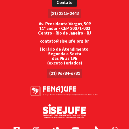
Contato
(21) 2215-2443
Av. Presidente Vargas, 509
11º andar - CEP 20071-003
Centro - Rio de Janeiro - RJ
contato@sisejufe.org.br
Horário de Atendimento:
Segunda a Sexta
das 9h às 19h
(exceto feriados)
(21) 96784-6781
Facebook
Instagram
Twitter
Youtube
TikTok
Whats