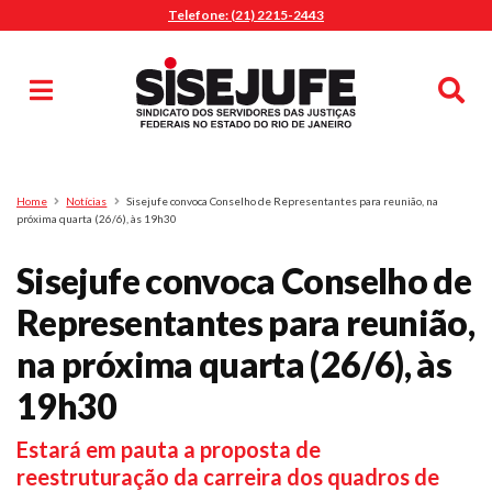
Telefone: (21) 2215-2443
MENU
Início
Sindicalize-se
Notícias
Artigos
Publicações
Pesquisa
Home
Notícias
Sisejufe convoca Conselho de Representantes para reunião, na
Jurídico
próxima quarta (26/6), às 19h30
Diretoria
Sisejufe convoca Conselho de
O Sindicato
Representantes para reunião,
Agenda
na próxima quarta (26/6), às
Casa do Alto
Sede Campestre
19h30
Nossos Convênios
Estará em pauta a proposta de
Gympass Wellhub
reestruturação da carreira dos quadros de
Seguro Auto