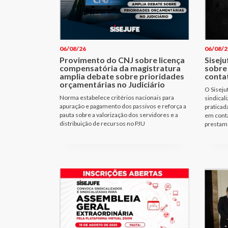
06/08/26
06/08/2
Provimento do CNJ sobre licença
Siseju
compensatória da magistratura
sobre
amplia debate sobre prioridades
conta
orçamentárias no Judiciário
O Siseju
Norma estabelece critérios nacionais para
sindical
apuração e pagamento dos passivos e reforça a
praticad
pauta sobre a valorização dos servidores e a
em cont
distribuição de recursos no PJU
prestam 