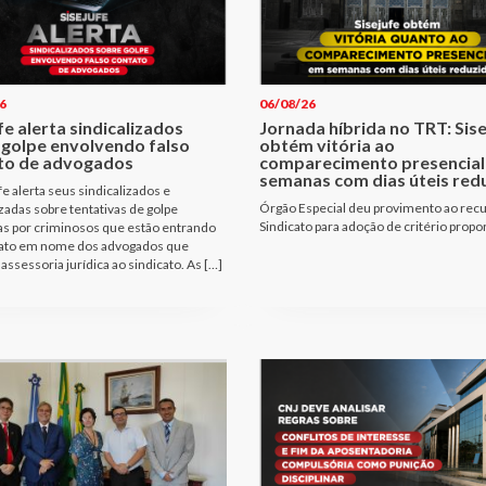
6
06/08/26
fe alerta sindicalizados
Jornada híbrida no TRT: Sis
 golpe envolvendo falso
obtém vitória ao
to de advogados
comparecimento presencial
semanas com dias úteis red
fe alerta seus sindicalizados e
Órgão Especial deu provimento ao rec
izadas sobre tentativas de golpe
Sindicato para adoção de critério propo
as por criminosos que estão entrando
ato em nome dos advogados que
assessoria jurídica ao sindicato. As […]