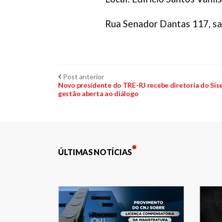
Rua Senador Dantas 117, sa
Navegação
Post
Post anterior
anterior:
Novo presidente do TRE-RJ recebe diretoria do Sise
gestão aberta ao diálogo
de
Post
ÚLTIMAS NOTÍCIAS