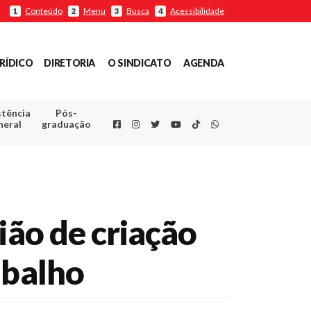
Conteúdo
Menu
Busca
Acessibilidade
1
2
3
4
RÍDICO
DIRETORIA
O SINDICATO
AGENDA
stência
Pós-
Facebook
Instagram
Twitter
Youtube
TikTok
Whatsapp
neral
graduação
ião de criação
abalho