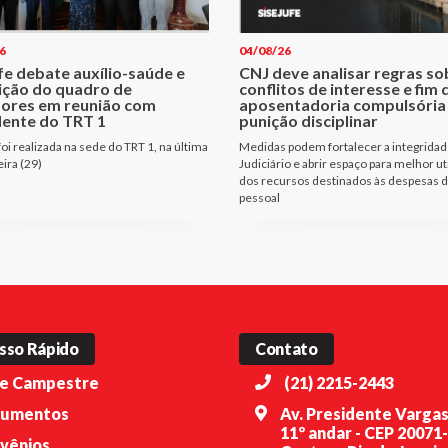
6
04/08/26
fe debate auxílio-saúde e
CNJ deve analisar regras so
ição do quadro de
conflitos de interesse e fim 
dores em reunião com
aposentadoria compulsóri
dente do TRT 1
punição disciplinar
oi realizada na sede do TRT 1, na última
Medidas podem fortalecer a integridad
eira (29)
Judiciário e abrir espaço para melhor ut
dos recursos destinados às despesas 
pessoal
sso Rápido
Contato
e Campestre
(21) 2215-2443
umentos
Av. Presidente Vargas
11º andar - CEP 20071
vênios