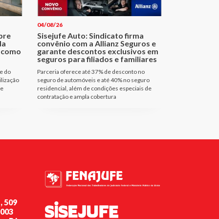
04/08/26
bre
Sisejufe Auto: Sindicato firma
da
convênio com a Allianz Seguros e
a como
garante descontos exclusivos em
seguros para filiados e familiares
e do
Parceria oferece até 37% de desconto no
ilização
seguro de automóveis e até 40% no seguro
de
residencial, além de condições especiais de
contratação e ampla cobertura
, 509
-003