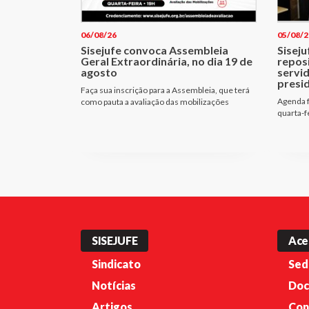
06/08/26
05/08/2
Sisejufe convoca Assembleia
Siseju
Geral Extraordinária, no dia 19 de
repos
agosto
servi
presi
Faça sua inscrição para a Assembleia, que terá
Agenda f
como pauta a avaliação das mobilizações
quarta-f
SISEJUFE
Ace
Sindicato
Sed
Notícias
Doc
Artigos
Con