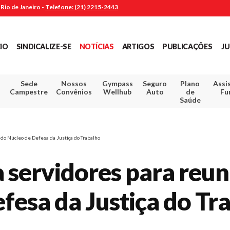
Rio de Janeiro -
Telefone: (21) 2215-2443
CIO
SINDICALIZE-SE
NOTÍCIAS
ARTIGOS
PUBLICAÇÕES
JU
Sede
Nossos
Gympass
Seguro
Plano
Assi
Campestre
Convênios
Wellhub
Auto
de
Fu
Saúde
 do Núcleo de Defesa da Justiça do Trabalho
a servidores para reun
fesa da Justiça do Tr