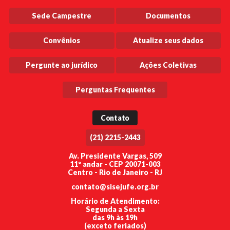
Sede Campestre
Documentos
Convênios
Atualize seus dados
Pergunte ao jurídico
Ações Coletivas
Perguntas Frequentes
Contato
(21) 2215-2443
Av. Presidente Vargas, 509
11º andar - CEP 20071-003
Centro - Rio de Janeiro - RJ
contato@sisejufe.org.br
Horário de Atendimento:
Segunda a Sexta
das 9h às 19h
(exceto feriados)