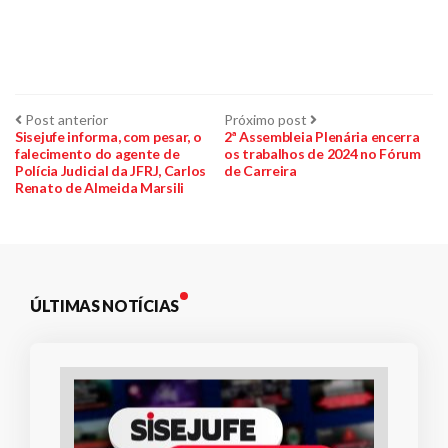
Navegação
Post
Próximo
Post anterior
Próximo post
anterior:
post:
Sisejufe informa, com pesar, o
2ª Assembleia Plenária encerra
falecimento do agente de
os trabalhos de 2024 no Fórum
de
Polícia Judicial da JFRJ, Carlos
de Carreira
Renato de Almeida Marsili
Post
ÚLTIMAS NOTÍCIAS