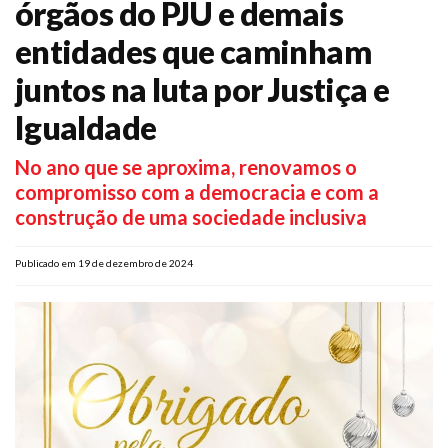
órgãos do PJU e demais
Plano de Saúde
entidades que caminham
Assistência Funeral
Pós-graduação
juntos na luta por Justiça e
Facebook
Instagram
Twitter
Youtube
TikTok
Whatsapp
Igualdade
No ano que se aproxima, renovamos o
compromisso com a democracia e com a
construção de uma sociedade inclusiva
Publicado em 19 de dezembro de 2024