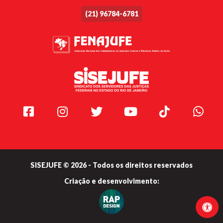
(21) 96784-6781
Facebook
Instagram
Twitter
Youtube
TikTok
Whats
SISEJUFE © 2026 - Todos os direitos reservados
Criação e
desenvolvimento: