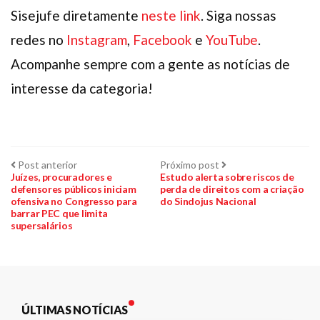
Sisejufe diretamente
neste link
. Siga nossas
redes no
Instagram
,
Facebook
e
YouTube
.
Acompanhe sempre com a gente as notícias de
interesse da categoria!
Navegação
Post
Próximo
Post anterior
Próximo post
anterior:
post:
Juízes, procuradores e
Estudo alerta sobre riscos de
defensores públicos iniciam
perda de direitos com a criação
de
ofensiva no Congresso para
do Sindojus Nacional
barrar PEC que limita
Post
supersalários
ÚLTIMAS NOTÍCIAS