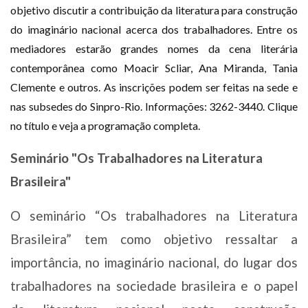
objetivo discutir a contribuição da literatura para construção
Plano de Saúde
do imaginário nacional acerca dos trabalhadores. Entre os
Assistência Funeral
mediadores estarão grandes nomes da cena literária
Pós-graduação
contemporânea como Moacir Scliar, Ana Miranda, Tania
Facebook
Instagram
Twitter
Youtube
TikTok
Whatsapp
Clemente e outros. As inscrições podem ser feitas na sede e
nas subsedes do Sinpro-Rio. Informações: 3262-3440. Clique
no título e veja a programação completa.
Seminário "Os Trabalhadores na Literatura
Brasileira"
O seminário “Os trabalhadores na Literatura
Brasileira” tem como objetivo ressaltar a
importância, no imaginário nacional, do lugar dos
trabalhadores na sociedade brasileira e o papel