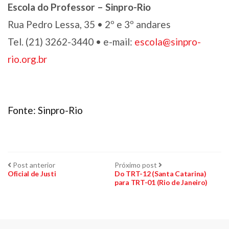
Escola do Professor – Sinpro-Rio
Rua Pedro Lessa, 35 • 2º e 3º andares
Tel. (21) 3262-3440 • e-mail:
escola@sinpro-
rio.org.br
Fonte: Sinpro-Rio
Navegação
Post
Próximo
Post anterior
Próximo post
anterior:
post:
Oficial de Justi
Do TRT-12 (Santa Catarina)
para TRT-01 (Rio de Janeiro)
de
Post