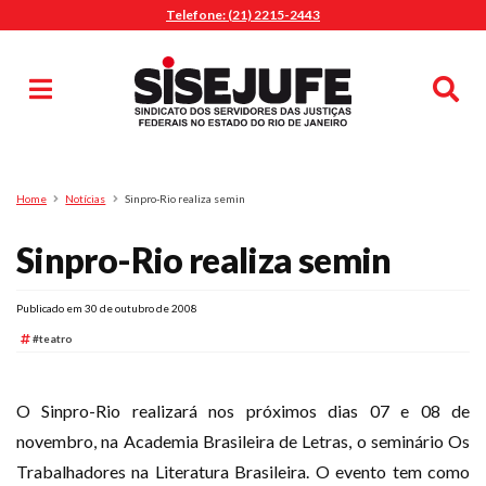
Telefone: (21) 2215-2443
MENU
Início
Sindicalize-se
Notícias
Artigos
Publicações
Pesquisa
Home
Notícias
Sinpro-Rio realiza semin
Jurídico
Sinpro-Rio realiza semin
Diretoria
O Sindicato
Agenda
Publicado em 30 de outubro de 2008
#teatro
Casa do Alto
Sede Campestre
O Sinpro-Rio realizará nos próximos dias 07 e 08 de
Nossos Convênios
novembro, na Academia Brasileira de Letras, o seminário Os
Gympass Wellhub
Trabalhadores na Literatura Brasileira. O evento tem como
Seguro Auto