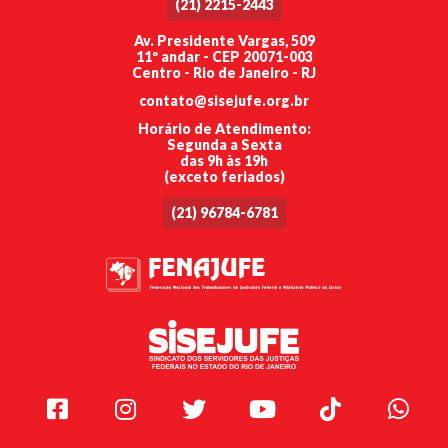
(21) 2215-2443
Av. Presidente Vargas, 509
11º andar - CEP 20071-003
Centro - Rio de Janeiro - RJ
contato@sisejufe.org.br
Horário de Atendimento:
Segunda a Sexta
das 9h às 19h
(exceto feriados)
(21) 96784-6781
Facebook
Instagram
Twitter
Youtube
TikTok
Whats