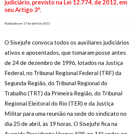
judiciário, previsto na Lei 12.774, de 2012, em
Plano de Saúde
seu Artigo 3°.
Assistência Funeral
Pós-graduação
Publicado em 17 de abril de 2013
Facebook
Instagram
Twitter
Youtube
TikTok
Whatsapp
O Sisejufe convoca todos os auxiliares judiciários
ativos e aposentados, que tomaram posse antes
de 24 de dezembro de 1996, lotados na Justiça
Federal, no Tribunal Regional Federal (TRF) da
Segunda Região, do Tribunal Regional do
Trabalho (TRT) da Primeira Região, do Tribunal
Regional Eleitoral do Rio (TER) e da Justiça
Militar para uma reunião na sede do sindicato no
dia 25 de abril, às 19 horas. O Sisejufe fica na
Avenida Presidente Vargas 509, no 11º andar, no