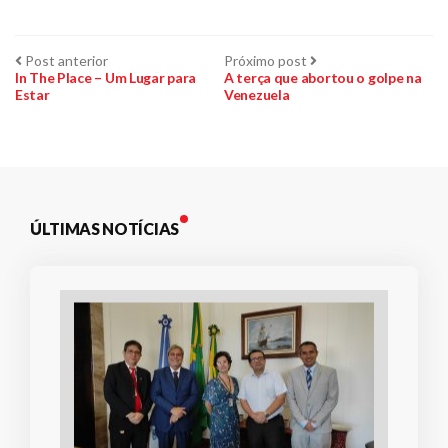
Navegação
Post
Próximo
Post anterior
Próximo post
anterior:
post:
In The Place – Um Lugar para
A terça que abortou o golpe na
Estar
Venezuela
de
Post
ÚLTIMAS NOTÍCIAS