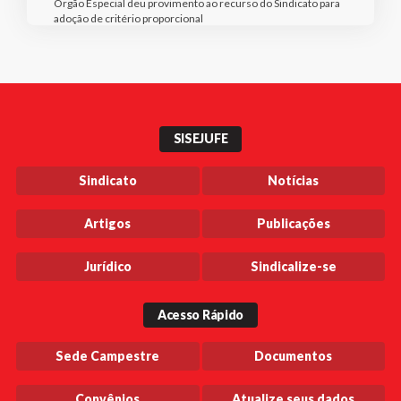
Órgão Especial deu provimento ao recurso do Sindicato para
adoção de critério proporcional
SISEJUFE
Sindicato
Notícias
Artigos
Publicações
Jurídico
Sindicalize-se
Acesso Rápido
Sede Campestre
Documentos
Convênios
Atualize seus dados