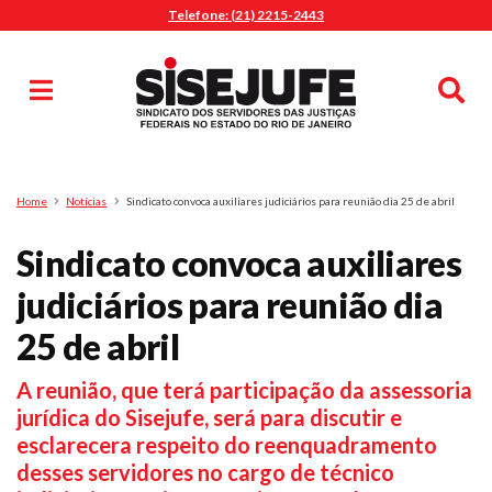
Telefone: (21) 2215-2443
MENU
Início
Sindicalize-se
Notícias
Artigos
Publicações
Pesquisa
Home
Notícias
Sindicato convoca auxiliares judiciários para reunião dia 25 de abril
Jurídico
Sindicato convoca auxiliares
Diretoria
O Sindicato
judiciários para reunião dia
Agenda
25 de abril
Casa do Alto
A reunião, que terá participação da assessoria
Sede Campestre
jurídica do Sisejufe, será para discutir e
Nossos Convênios
esclarecera respeito do reenquadramento
Gympass Wellhub
desses servidores no cargo de técnico
Seguro Auto