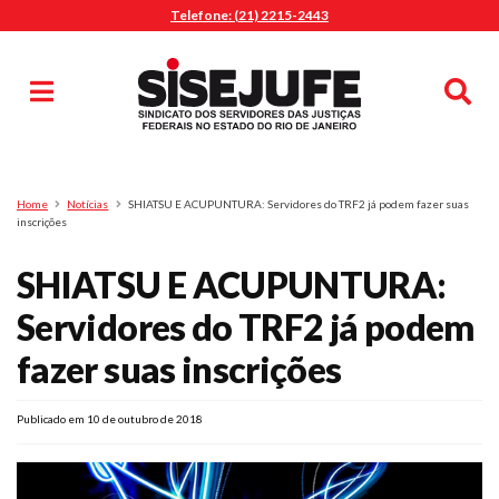
Telefone: (21) 2215-2443
MENU
Início
Sindicalize-se
Notícias
Artigos
Publicações
Pesquisa
Home
Notícias
SHIATSU E ACUPUNTURA: Servidores do TRF2 já podem fazer suas
Jurídico
inscrições
Diretoria
SHIATSU E ACUPUNTURA:
O Sindicato
Servidores do TRF2 já podem
Agenda
fazer suas inscrições
Casa do Alto
Sede Campestre
Publicado em 10 de outubro de 2018
Nossos Convênios
Gympass Wellhub
Seguro Auto