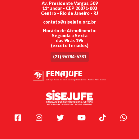
Av. Presidente Vargas, 509
11º andar - CEP 20071-003
Centro - Rio de Janeiro - RJ
contato@sisejufe.org.br
Horário de Atendimento:
Segunda a Sexta
das 9h às 19h
(exceto feriados)
(21) 96784-6781
Facebook
Instagram
Twitter
Youtube
TikTok
Whats