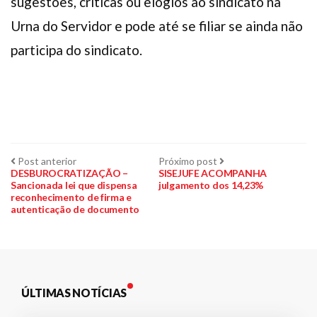
sugestões, criticas ou elogios ao sindicato na
Urna do Servidor e pode até se filiar se ainda não
participa do sindicato.
Navegação
Post
Próximo
Post anterior
Próximo post
anterior:
post:
DESBUROCRATIZAÇÃO –
SISEJUFE ACOMPANHA
Sancionada lei que dispensa
julgamento dos 14,23%
de
reconhecimento de firma e
autenticação de documento
Post
ÚLTIMAS NOTÍCIAS