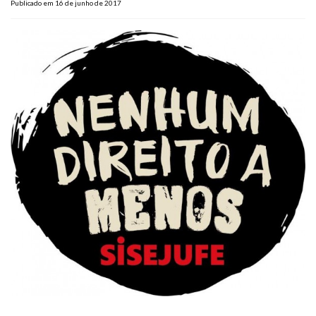
Publicado em 16 de junho de 2017
Plano de Saúde
Assistência Funeral
Pós-graduação
Facebook
Instagram
Twitter
Youtube
TikTok
Whatsapp