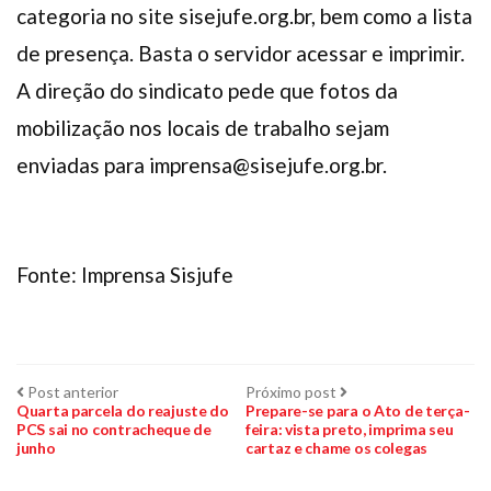
categoria no site sisejufe.org.br, bem como a lista
de presença. Basta o servidor acessar e imprimir.
A direção do sindicato pede que fotos da
mobilização nos locais de trabalho sejam
enviadas para imprensa@sisejufe.org.br.
Fonte: Imprensa Sisjufe
Navegação
Post
Próximo
Post anterior
Próximo post
anterior:
post:
Quarta parcela do reajuste do
Prepare-se para o Ato de terça-
PCS sai no contracheque de
feira: vista preto, imprima seu
de
junho
cartaz e chame os colegas
Post