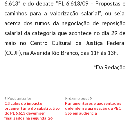
6.613” e do debate “PL 6.613/09 – Propostas e
caminhos para a valorização salarial”, ou seja,
acerca dos rumos da negociação de reposição
salarial da categoria que acontece no dia 29 de
maio no Centro Cultural da Justiça Federal
(CCJF), na Avenida Rio Branco, das 11h às 13h.
*Da Redação
Navegação
Post
Próximo
Post anterior
Próximo post
anterior:
post:
Cálculos do impacto
Parlamentares e aposentados
orçamentário do substitutivo
defendem a aprovação da PEC
de
do PL 6.613 devem ser
555 em audiência
finalizados na segunda, 26
Post