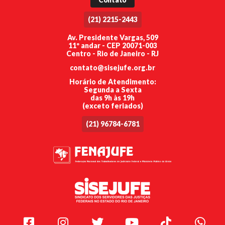
(21) 2215-2443
Av. Presidente Vargas, 509
11º andar - CEP 20071-003
Centro - Rio de Janeiro - RJ
contato@sisejufe.org.br
Horário de Atendimento:
Segunda a Sexta
das 9h às 19h
(exceto feriados)
(21) 96784-6781
Facebook
Instagram
Twitter
Youtube
TikTok
Whats