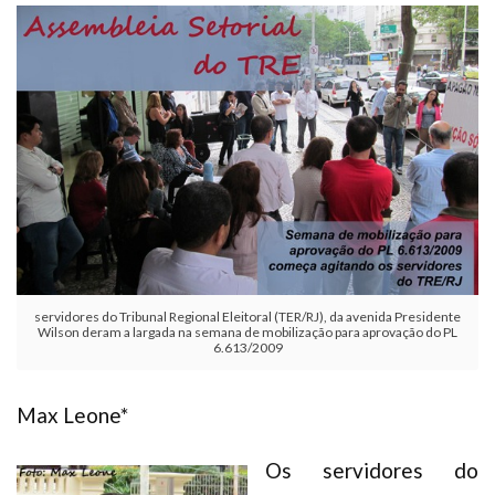
Plano de Saúde
Assistência Funeral
Pós-graduação
Facebook
Instagram
Twitter
Youtube
TikTok
Whatsapp
servidores do Tribunal Regional Eleitoral (TER/RJ), da avenida Presidente
Wilson deram a largada na semana de mobilização para aprovação do PL
6.613/2009
Max Leone*
Os servidores do