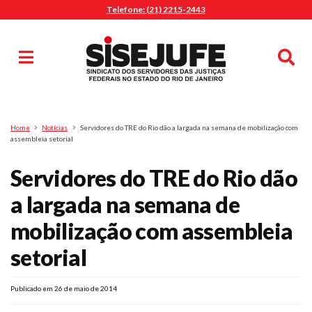
Telefone: (21) 2215-2443
MENU
Início
Sindicalize-se
Notícias
Artigos
Publicações
Pesquisa
Home
Notícias
Servidores do TRE do Rio dão a largada na semana de mobilização com
Jurídico
assembleia setorial
Diretoria
Servidores do TRE do Rio dão
O Sindicato
a largada na semana de
Agenda
mobilização com assembleia
Casa do Alto
Sede Campestre
setorial
Nossos Convênios
Gympass Wellhub
Publicado em 26 de maio de 2014
Seguro Auto