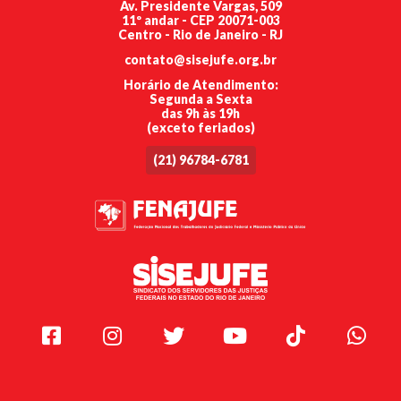
Av. Presidente Vargas, 509
11º andar - CEP 20071-003
Centro - Rio de Janeiro - RJ
contato@sisejufe.org.br
Horário de Atendimento:
Segunda a Sexta
das 9h às 19h
(exceto feriados)
(21) 96784-6781
Facebook
Instagram
Twitter
Youtube
TikTok
Whats