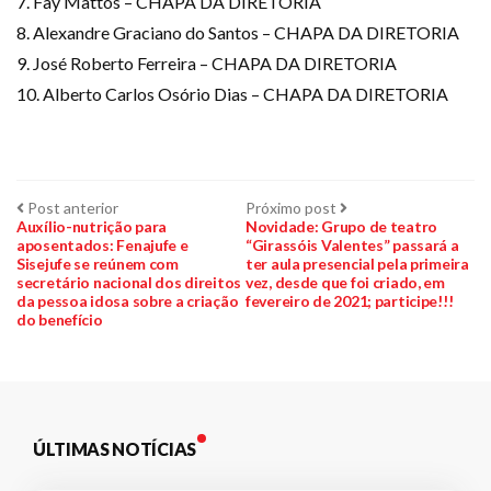
7. Fay Mattos – CHAPA DA DIRETORIA
8. Alexandre Graciano do Santos – CHAPA DA DIRETORIA
9. José Roberto Ferreira – CHAPA DA DIRETORIA
10. Alberto Carlos Osório Dias – CHAPA DA DIRETORIA
Navegação
Post
Próximo
Post anterior
Próximo post
anterior:
post:
Auxílio-nutrição para
Novidade: Grupo de teatro
aposentados: Fenajufe e
“Girassóis Valentes” passará a
de
Sisejufe se reúnem com
ter aula presencial pela primeira
secretário nacional dos direitos
vez, desde que foi criado, em
Post
da pessoa idosa sobre a criação
fevereiro de 2021; participe!!!
do benefício
ÚLTIMAS NOTÍCIAS