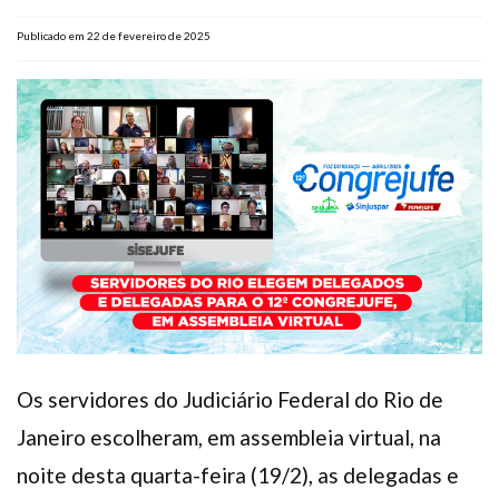
Plano de Saúde
Publicado em 22 de fevereiro de 2025
Assistência Funeral
Pós-graduação
Facebook
Instagram
Twitter
Youtube
TikTok
Whatsapp
Os servidores do Judiciário Federal do Rio de
Janeiro escolheram, em assembleia virtual, na
noite desta quarta-feira (19/2), as delegadas e