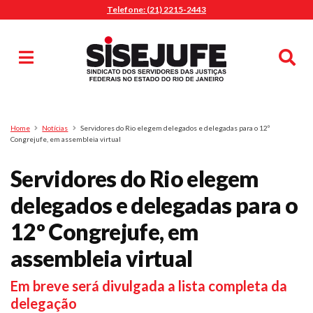
Telefone: (21) 2215-2443
MENU
Início
Sindicalize-se
Notícias
Artigos
Publicações
Pesquisa
Home
Notícias
Servidores do Rio elegem delegados e delegadas para o 12º
Jurídico
Congrejufe, em assembleia virtual
Diretoria
Servidores do Rio elegem
O Sindicato
delegados e delegadas para o
Agenda
12º Congrejufe, em
Casa do Alto
Sede Campestre
assembleia virtual
Nossos Convênios
Em breve será divulgada a lista completa da
Gympass Wellhub
delegação
Seguro Auto