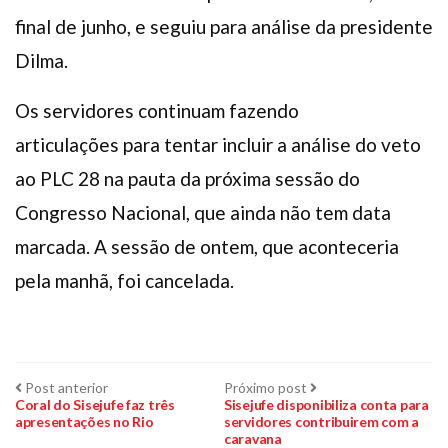
final de junho, e seguiu para análise da presidente
Dilma.
Os servidores continuam fazendo
articulações para tentar incluir a análise do veto
ao PLC 28 na pauta da próxima sessão do
Congresso Nacional, que ainda não tem data
marcada. A sessão de ontem, que aconteceria
pela manhã, foi cancelada.
Navegação
Post
Próximo
Post anterior
Próximo post
anterior:
post:
Coral do Sisejufe faz três
Sisejufe disponibiliza conta para
apresentações no Rio
servidores contribuirem com a
de
caravana