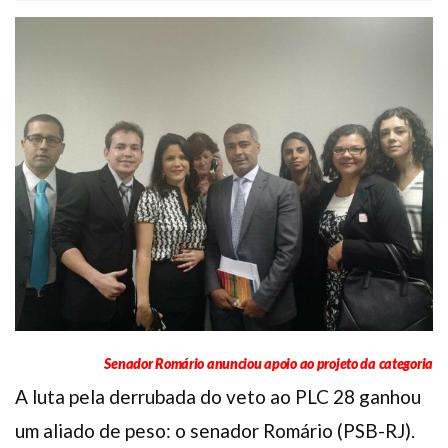
Plano de Saúde
Assistência Funeral
Pós-graduação
Facebook
Instagram
Twitter
Youtube
TikTok
Whatsapp
Senador Romário anunciou apoio ao projeto da categoria
A luta pela derrubada do veto ao PLC 28 ganhou
um aliado de peso: o senador Romário (PSB-RJ).