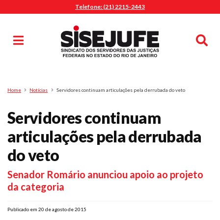
Telefone: (21) 2215-2443
MENU
Início
Sindicalize-se
Notícias
Artigos
Publicações
Pesquisa
Home
Notícias
Servidores continuam articulações pela derrubada do veto
Jurídico
Servidores continuam
Diretoria
O Sindicato
articulações pela derrubada
Agenda
do veto
Casa do Alto
Senador Romário anunciou apoio ao projeto
Sede Campestre
da categoria
Nossos Convênios
Gympass Wellhub
Publicado em 20 de agosto de 2015
Seguro Auto