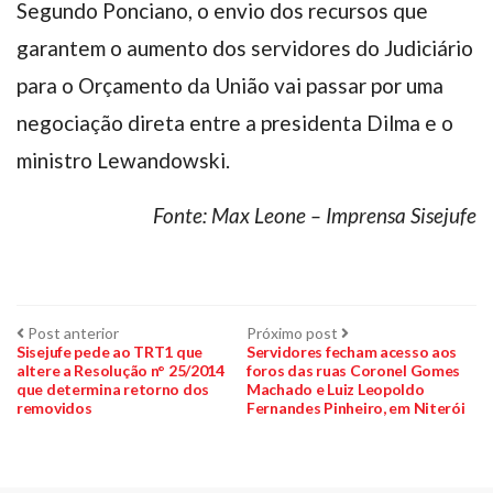
Segundo Ponciano, o envio dos recursos que
garantem o aumento dos servidores do Judiciário
para o Orçamento da União vai passar por uma
negociação direta entre a presidenta Dilma e o
ministro Lewandowski.
Fonte: Max Leone – Imprensa Sisejufe
Navegação
Post
Próximo
Post anterior
Próximo post
anterior:
post:
Sisejufe pede ao TRT1 que
Servidores fecham acesso aos
altere a Resolução n° 25/2014
foros das ruas Coronel Gomes
de
que determina retorno dos
Machado e Luiz Leopoldo
removidos
Fernandes Pinheiro, em Niterói
Post