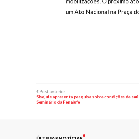
mobilizações. O próximo ato
um Ato Nacional na Praça do
Navegação
Post
Post anterior
anterior:
Sisejufe apresenta pesquisa sobre condições de saú
Seminário da Fenajufe
de
Post
ÚLTIMAS NOTÍCIAS