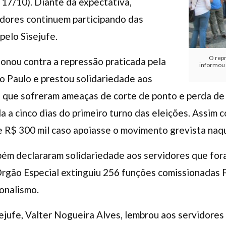
( 17/10). Diante da expectativa,
idores continuem participando das
pelo Sisejufe.
O rep
cionou contra a repressão praticada pela
informou 
o Paulo e prestou solidariedade aos
, que sofreram ameaças de corte de ponto e perda de
 a cinco dias do primeiro turno das eleições. Assim c
e R$ 300 mil caso apoiasse o movimento grevista naqu
mbém declararam solidariedade aos servidores que fo
rgão Especial extinguiu 256 funções comissionadas 
ionalismo.
ejufe, Valter Nogueira Alves, lembrou aos servidores