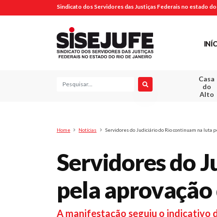
Sindicato dos Servidores das Justiças Federais no estado do 
INÍ
Casa
Pesquisa
do
Alto
Home
Notícias
Servidores do Judiciário do Rio continuam na luta p
Servidores do J
pela aprovação 
A manifestação seguiu o indicativo 