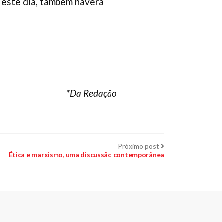
 Neste dia, também haverá
*Da Redação
Próximo
Próximo post
post:
Ética e marxismo, uma discussão contemporânea