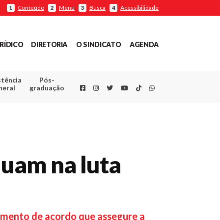
Conteúdo
Menu
Busca
Acessibilidade
1
2
3
4
RÍDICO
DIRETORIA
O SINDICATO
AGENDA
stência
Pós-
Facebook
Instagram
Twitter
Youtube
TikTok
Whatsapp
neral
graduação
nuam na luta
hamento de acordo que assegure a