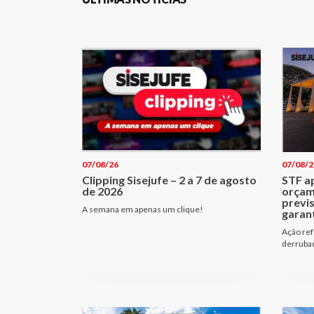
07/08/26
07/08/2
Clipping Sisejufe – 2 a 7 de agosto
STF a
de 2026
orçam
previ
A semana em apenas um clique!
garant
Ação ref
derrubad