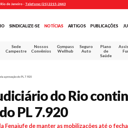
Rio de Janeiro -
Telefone: (21) 2215-2443
CIO
SINDICALIZE-SE
NOTÍCIAS
ARTIGOS
PUBLICAÇÕES
JU
Sede
Nossos
Gympass
Seguro
Plano
Assi
Campestre
Convênios
Wellhub
Auto
de
Fu
Saúde
ela aprovação do PL 7.920
udiciário do Rio conti
do PL 7.920
da Fenajufe de manter as mobilizações até o fec