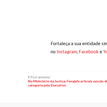
Fortaleça a sua entidade sin
no
Instagram
,
Facebook
e
Y
Navegação
Post
Post anterior
anterior:
No Ministério da Justiça, Fenajufe articula sanção d
categoria pelo Executivo
de
Post