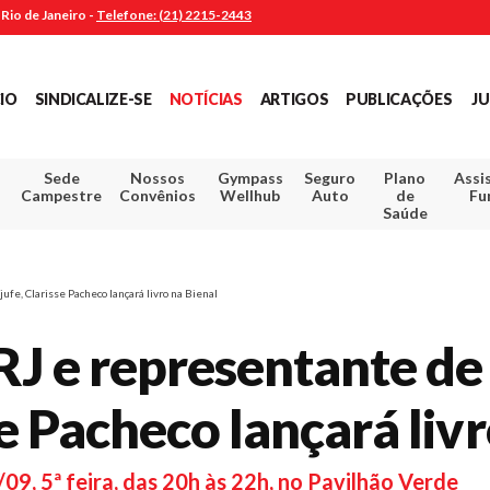
Rio de Janeiro -
Telefone: (21) 2215-2443
CIO
SINDICALIZE-SE
NOTÍCIAS
ARTIGOS
PUBLICAÇÕES
JU
Sede
Nossos
Gympass
Seguro
Plano
Assi
Campestre
Convênios
Wellhub
Auto
de
Fu
Saúde
fe, Clarisse Pacheco lançará livro na Bienal
RJ e representante de
se Pacheco lançará liv
09, 5ª feira, das 20h às 22h, no Pavilhão Verde