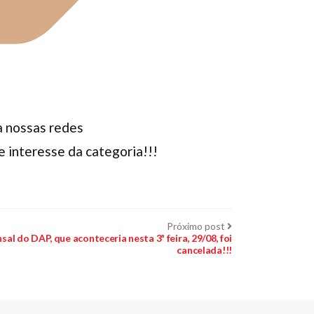
ga nossas redes
 interesse da categoria!!!
Próximo
Próximo post
post:
al do DAP, que aconteceria nesta 3ª feira, 29/08, foi
cancelada!!!