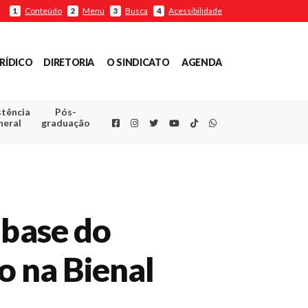
Conteúdo
Menu
Busca
Acessibilidade
1
2
3
4
RÍDICO
DIRETORIA
O SINDICATO
AGENDA
stência
Pós-
Facebook
Instagram
Twitter
Youtube
TikTok
Whatsapp
neral
graduação
 base do
ro na Bienal