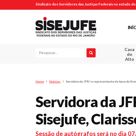
Sindicato dos Servidores das Justiças Federais no estado do 
INÍ
Casa
Pesquisa
do
Alto
Home
Notícias
Servidora da JFRJ e representante de base do Siseju
Servidora da JF
Sisejufe, Claris
Sessão de autógrafos será no dia 07/