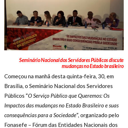
Plano de Saúde
Assistência Funeral
Pós-graduação
Facebook
Instagram
Twitter
Youtube
TikTok
Whatsapp
Seminário Nacional dos Servidores Públicos discute
mudanças no Estado brasileiro
Começou na manhã desta quinta-feira, 30, em
Brasília, o Seminário Nacional dos Servidores
Públicos “
O Serviço Público que Queremos: Os
Impactos das mudanças no Estado Brasileiro e suas
consequências para a Sociedade
”, organizado pelo
Fonasefe – Fórum das Entidades Nacionais dos