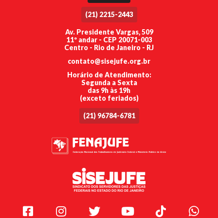
(21) 2215-2443
Av. Presidente Vargas, 509
11º andar - CEP 20071-003
Centro - Rio de Janeiro - RJ
contato@sisejufe.org.br
Horário de Atendimento:
Segunda a Sexta
das 9h às 19h
(exceto feriados)
(21) 96784-6781
Facebook
Instagram
Twitter
Youtube
TikTok
Whats