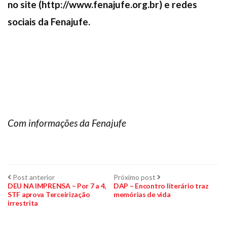
no site (http://www.fenajufe.org.br) e redes
sociais da Fenajufe.
Com informações da Fenajufe
Navegação
Post
Próximo
Post anterior
Próximo post
anterior:
post:
DEU NA IMPRENSA – Por 7 a 4,
DAP – Encontro literário traz
STF aprova Terceirização
memórias de vida
de
irrestrita
Post