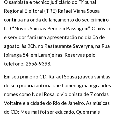
O sambista e técnico judiciário do Tribunal
Plano de Saúde
Regional Eleitoral (TRE) Rafael Viana Sousa
Assistência Funeral
continua na onda de lançamento do seu primeiro
Pós-graduação
CD “Novos Sambas Pendem Passagem”. O músico
Facebook
Instagram
Twitter
Youtube
TikTok
Whatsapp
e servidor fará uma apresentação no dia 06 de
agosto, às 20h, no Restaurante Severyna, na Rua
Ipiranga 54, em Laranjeiras. Reservas pelo
telefone:
2556-9398.
Em seu primeiro CD, Rafael Sousa gravou sambas
de sua própria autoria que homenageiam grandes
nomes como Noel Rosa, o violonista de 7 cordas
Voltaire e a cidade do Rio de Janeiro. As músicas
do CD: Meu mal foi ser educado, Quem mais