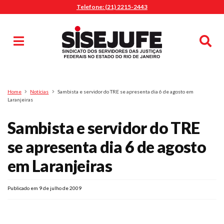
Telefone: (21) 2215-2443
MENU
Início
Sindicalize-se
Notícias
Artigos
Publicações
Pesquisa
Home
Notícias
Sambista e servidor do TRE se apresenta dia 6 de agosto em
Jurídico
Laranjeiras
Diretoria
Sambista e servidor do TRE
O Sindicato
se apresenta dia 6 de agosto
Agenda
em Laranjeiras
Casa do Alto
Sede Campestre
Publicado em 9 de julho de 2009
Nossos Convênios
Gympass Wellhub
Seguro Auto