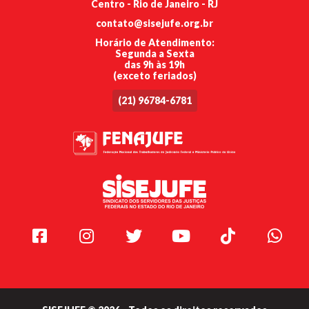
Centro - Rio de Janeiro - RJ
contato@sisejufe.org.br
Horário de Atendimento:
Segunda a Sexta
das 9h às 19h
(exceto feriados)
(21) 96784-6781
Facebook
Instagram
Twitter
Youtube
TikTok
Whats