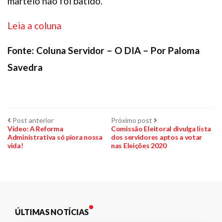
martelo não foi batido.
Leia a coluna
Fonte: Coluna Servidor – O DIA – Por Paloma
Savedra
Navegação
Post
Próximo
Post anterior
Próximo post
anterior:
post:
Vídeo: A Reforma
Comissão Eleitoral divulga lista
Administrativa só piora nossa
dos servidores aptos a votar
de
vida!
nas Eleições 2020
Post
ÚLTIMAS NOTÍCIAS