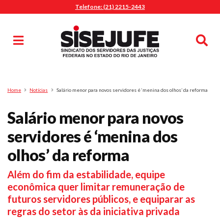
Telefone: (21) 2215-2443
MENU
Início
Sindicalize-se
Notícias
Artigos
Publicações
Pesquisa
Home
Notícias
Salário menor para novos servidores é ‘menina dos olhos’ da reforma
Jurídico
Salário menor para novos
Diretoria
O Sindicato
servidores é ‘menina dos
Agenda
olhos’ da reforma
Casa do Alto
Além do fim da estabilidade, equipe
Sede Campestre
econômica quer limitar remuneração de
Nossos Convênios
futuros servidores públicos, e equiparar as
Gympass Wellhub
regras do setor às da iniciativa privada
Seguro Auto