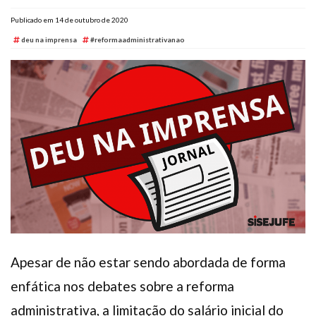
Plano de Saúde
Publicado em 14 de outubro de 2020
Assistência Funeral
deu na imprensa
#reformaadministrativanao
Pós-graduação
Facebook
Instagram
Twitter
Youtube
TikTok
Whatsapp
Apesar de não estar sendo abordada de forma
enfática nos debates sobre a reforma
administrativa, a limitação do salário inicial do