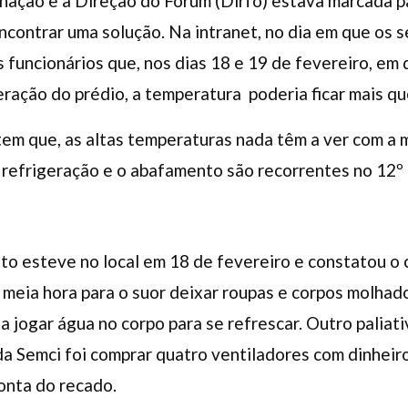
nação e a Direção do Fórum (Dirfo) estava marcada p
encontrar uma solução. Na intranet, no dia em que os 
 funcionários que, nos dias 18 e 19 de fevereiro, e
eração do prédio, a temperatura poderia ficar mais qu
tem que, as altas temperaturas nada têm a ver com a
de refrigeração e o abafamento são recorrentes no 12º
o esteve no local em 18 de fevereiro e constatou o c
meia hora para o suor deixar roupas e corpos molhad
a jogar água no corpo para se refrescar. Outro paliat
da Semci foi comprar quatro ventiladores com dinheiro
onta do recado.