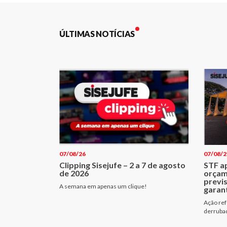
Post
ÚLTIMAS NOTÍCIAS
07/08/26
07/08/2
Clipping Sisejufe – 2 a 7 de agosto
STF a
de 2026
orçam
previ
A semana em apenas um clique!
garant
Ação ref
derrubad