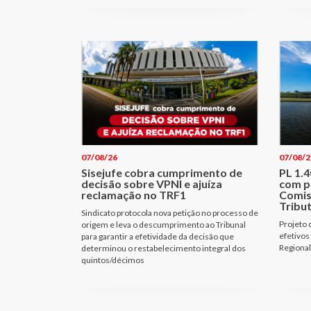
07/08/26
07/08/2
Sisejufe cobra cumprimento de
PL 1.
decisão sobre VPNI e ajuíza
com p
reclamação no TRF1
Comis
Tribu
Sindicato protocola nova petição no processo de
Projeto 
origem e leva o descumprimento ao Tribunal
efetivos
para garantir a efetividade da decisão que
Regional
determinou o restabelecimento integral dos
quintos/décimos