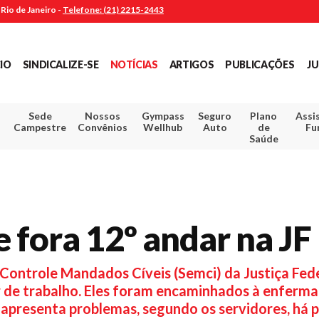
Rio de Janeiro -
Telefone: (21) 2215-2443
CIO
SINDICALIZE-SE
NOTÍCIAS
ARTIGOS
PUBLICAÇÕES
JU
Sede
Nossos
Gympass
Seguro
Plano
Assi
Campestre
Convênios
Wellhub
Auto
de
Fu
Saúde
e fora 12º andar na J
 Controle Mandados Cíveis (Semci) da Justiça Fed
 de trabalho. Eles foram encaminhados à enfermari
 apresenta problemas, segundo os servidores, há 