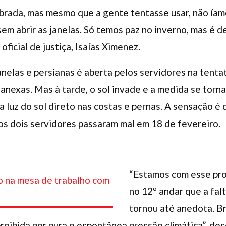
brada, mas mesmo que a gente tentasse usar, não íam
m abrir as janelas. Só temos paz no inverno, mas é de
oficial de justiça, Isaías Ximenez.
anelas e persianas é aberta pelos servidores na tenta
 anexas. Mas à tarde, o sol invade e a medida se torna
a luz do sol direto nas costas e pernas. A sensação é
 os dois servidores passaram mal em 18 de fevereiro.
“Estamos com esse pro
no 12º andar que a falt
tornou até anedota. 
roibida por pura e espontânea pressão climática”, des