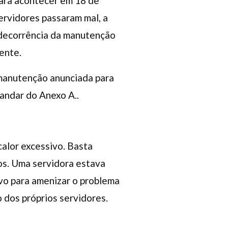
ara acontecer em 18 de
servidores passaram mal, a
m decorrência da manutenção
ente.
 manutenção anunciada para
 andar do Anexo A..
alor excessivo. Basta
os. Uma servidora estava
ivo para amenizar o problema
 dos próprios servidores.