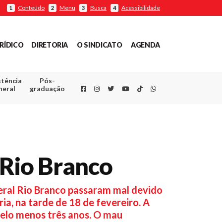
Conteúdo
Menu
Busca
Acessibilidade
1
2
3
4
RÍDICO
DIRETORIA
O SINDICATO
AGENDA
stência
Pós-
Facebook
Instagram
Twitter
Youtube
TikTok
Whatsapp
neral
graduação
F Rio Branco
eral Rio Branco passaram mal devido
a, na tarde de 18 de fevereiro. A
pelo menos três anos. O mau