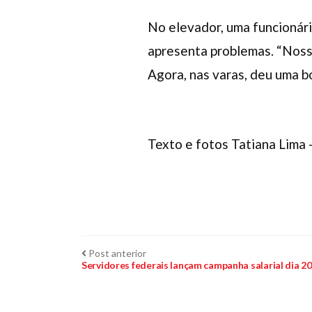
No elevador, uma funcionári
apresenta problemas. “Nossa
Agora, nas varas, deu uma bo
Texto e fotos Tatiana Lima 
Navegação
Post
Post anterior
anterior:
Servidores federais lançam campanha salarial dia 2
de