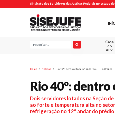
Sindicato dos Servidores das Justiças Federais no estado do 
INÍ
Casa
Pesquisa
do
Alto
Home
Notícias
Rio 40°: dentro e fora 12º andar na JF Rio Branco
Rio 40°: dentro 
Dois servidores lotados na Seção de
ao forte e temperatura alta no setor
refrigeração no 12º andar do prédio