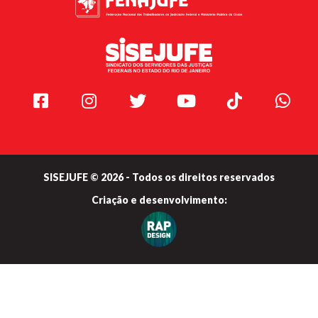
Facebook
Instagram
Twitter
Youtube
TikTok
Whats
SISEJUFE © 2026 - Todos os direitos reservados
Criação e
desenvolvimento: