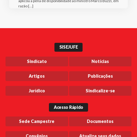
aplicou a pena de disponibilidade ao ministro Marco Buzzi, em
razão […]
SISEJUFE
Sindicato
Notícias
Artigos
Publicações
Jurídico
Sindicalize-se
Acesso Rápido
Sede Campestre
Documentos
Convênios
Atualize seus dados