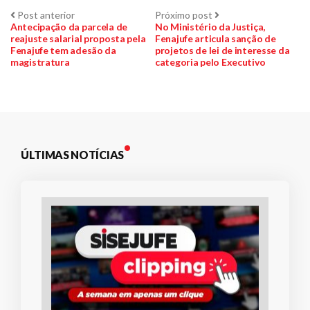
Navegação
Post
Próximo
Post anterior
Próximo post
anterior:
post:
Antecipação da parcela de
No Ministério da Justiça,
reajuste salarial proposta pela
Fenajufe articula sanção de
de
Fenajufe tem adesão da
projetos de lei de interesse da
magistratura
categoria pelo Executivo
Post
ÚLTIMAS NOTÍCIAS