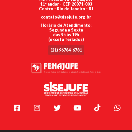
11º andar - CEP 20071-003
Centro - Rio de Janeiro - RJ
contato@sisejufe.org.br
Horário de Atendimento:
Segunda a Sexta
das 9h às 19h
(exceto feriados)
(21) 96784-6781
Facebook
Instagram
Twitter
Youtube
TikTok
Whats