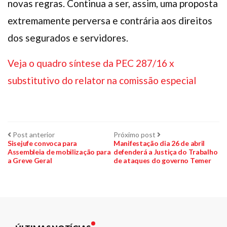
novas regras. Continua a ser, assim, uma proposta
extremamente perversa e contrária aos direitos
dos segurados e servidores.
Veja o quadro síntese da PEC 287/16 x
substitutivo do relator na comissão especial
Navegação
Post
Próximo
Post anterior
Próximo post
anterior:
post:
Sisejufe convoca para
Manifestação dia 26 de abril
Assembleia de mobilização para
defenderá a Justiça do Trabalho
de
a Greve Geral
de ataques do governo Temer
Post