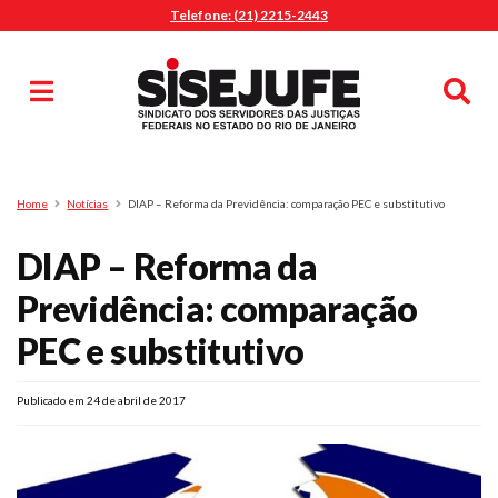
Telefone: (21) 2215-2443
MENU
Início
Sindicalize-se
Notícias
Artigos
Publicações
Pesquisa
Home
Notícias
DIAP – Reforma da Previdência: comparação PEC e substitutivo
Jurídico
DIAP – Reforma da
Diretoria
O Sindicato
Previdência: comparação
Agenda
PEC e substitutivo
Casa do Alto
Sede Campestre
Publicado em 24 de abril de 2017
Nossos Convênios
Gympass Wellhub
Seguro Auto