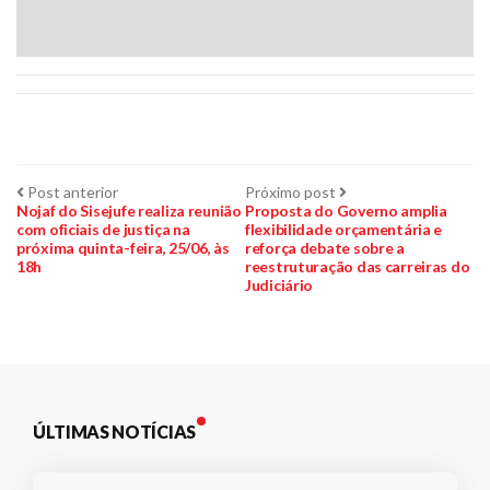
Navegação
Post
Próximo
Post anterior
Próximo post
anterior:
post:
Nojaf do Sisejufe realiza reunião
Proposta do Governo amplia
com oficiais de justiça na
flexibilidade orçamentária e
de
próxima quinta-feira, 25/06, às
reforça debate sobre a
18h
reestruturação das carreiras do
Post
Judiciário
ÚLTIMAS NOTÍCIAS