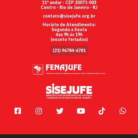
11º andar - CEP 20071-003
Centro - Rio de Janeiro - RJ
contato@sisejufe.org.br
Horário de Atendimento:
Segunda a Sexta
das 9h às 19h
(exceto feriados)
(21) 96784-6781
Facebook
Instagram
Twitter
Youtube
TikTok
Whats