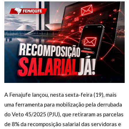
Plano de Saúde
Assistência Funeral
Pós-graduação
Facebook
Instagram
Twitter
Youtube
TikTok
Whatsapp
A Fenajufe lançou, nesta sexta-feira (19), mais
uma ferramenta para mobilização pela derrubada
do Veto 45/2025 (PJU), que retiraram as parcelas
de 8% da recomposição salarial das servidoras e