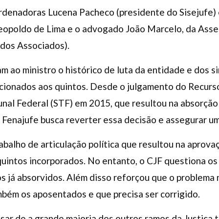
rdenadoras Lucena Pacheco (presidente do Sisejufe) 
eopoldo de Lima e o advogado João Marcelo, da Asses
dos Associados).
 ao ministro o histórico de luta da entidade e dos si
acionados aos quintos. Desde o julgamento do Recurs
nal Federal (STF) em 2015, que resultou na absorção 
 Fenajufe busca reverter essa decisão e assegurar u
abalho de articulação política que resultou na aprova
quintos incorporados. No entanto, o CJF questiona os
s já absorvidos. Além disso reforçou que o problema
mbém os aposentados e que precisa ser corrigido.
ar de a grande maioria dos outros ramos da Justiça t