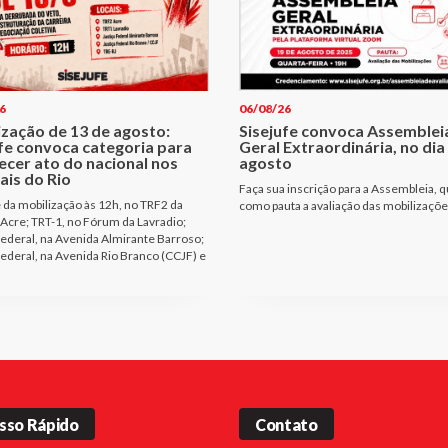
6
06/08/26
ização de 13 de agosto:
Sisejufe convoca Assemblei
ufe convoca categoria para
Geral Extraordinária, no dia
ecer ato do nacional nos
agosto
ais do Rio
Faça sua inscrição para a Assembleia, q
e da mobilização às 12h, no TRF2 da
como pauta a avaliação das mobilizaçõ
Acre; TRT-1, no Fórum da Lavradio;
Federal, na Avenida Almirante Barroso;
Federal, na Avenida Rio Branco (CCJF) e
sso Rápido
Contato