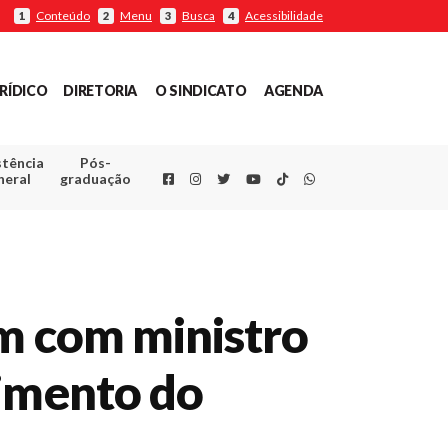
Conteúdo
Menu
Busca
Acessibilidade
1
2
3
4
RÍDICO
DIRETORIA
O SINDICATO
AGENDA
stência
Pós-
Facebook
Instagram
Twitter
Youtube
TikTok
Whatsapp
neral
graduação
em com ministro
cimento do