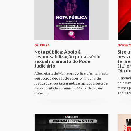
07/08/26
07/08/2
Nota pública: Apoio à
Sisej
responsabilização por assédio
nesta 
sexual no âmbito do Poder
terá e
Judiciário
(11) e
Dia d
A Secretaria de Mulheres do Sisejufe manifesta
O atendi
seu apoio à decisão do Superior Tribunal de
pelo e-m
Justiça que, por unanimidade, aplicou a pena de
mensage
disponibilidade ao ministro Marco Buzzi, em
+55 21 9
razão […]