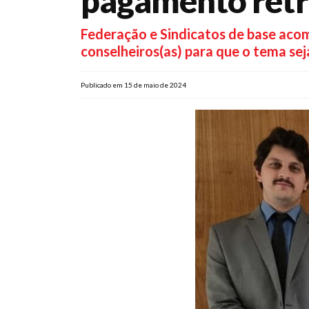
pagamento retr
Federação e Sindicatos de base acom
conselheiros(as) para que o tema se
Publicado em 15 de maio de 2024