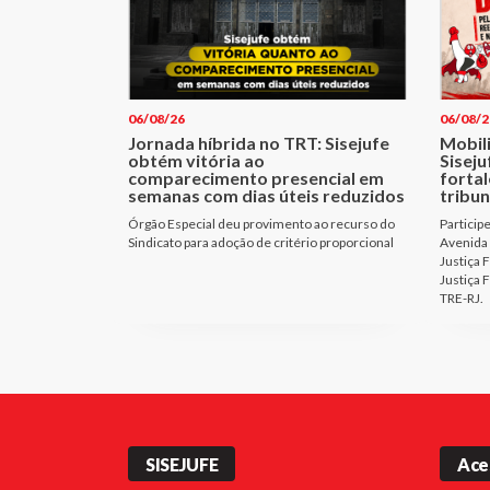
06/08/26
06/08/2
Jornada híbrida no TRT: Sisejufe
Mobil
obtém vitória ao
Sisej
comparecimento presencial em
fortal
semanas com dias úteis reduzidos
tribun
Órgão Especial deu provimento ao recurso do
Particip
Sindicato para adoção de critério proporcional
Avenida 
Justiça 
Justiça 
TRE-RJ.
SISEJUFE
Ace