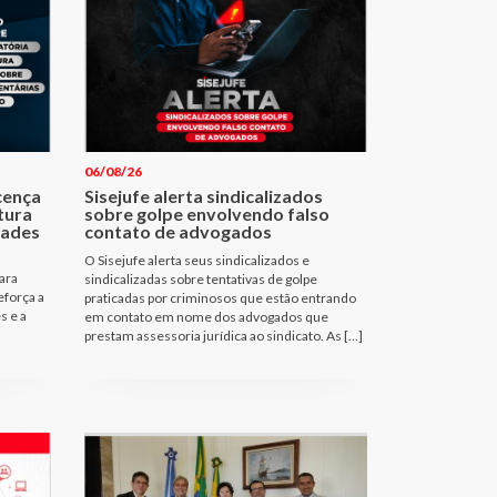
06/08/26
cença
Sisejufe alerta sindicalizados
tura
sobre golpe envolvendo falso
dades
contato de advogados
O Sisejufe alerta seus sindicalizados e
ara
sindicalizadas sobre tentativas de golpe
eforça a
praticadas por criminosos que estão entrando
s e a
em contato em nome dos advogados que
prestam assessoria jurídica ao sindicato. As […]