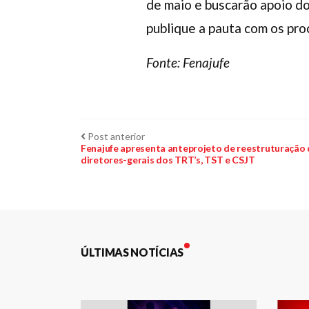
de maio e buscarão apoio do
publique a pauta com os pro
Fonte: Fenajufe
Navegação
Post
Post anterior
anterior:
Fenajufe apresenta anteprojeto de reestruturação 
diretores-gerais dos TRT’s, TST e CSJT
de
Post
ÚLTIMAS NOTÍCIAS