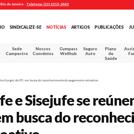
Rio de Janeiro -
Telefone: (21) 2215-2443
CIO
SINDICALIZE-SE
NOTÍCIAS
ARTIGOS
PUBLICAÇÕES
JU
Sede
Nossos
Gympass
Seguro
Plano
Assi
Campestre
Convênios
Wellhub
Auto
de
Fu
Saúde
tro Gurgel, do STJ, em busca do reconhecimento do pagamento retroativo
fe e Sisejufe se reún
 em busca do reconhe