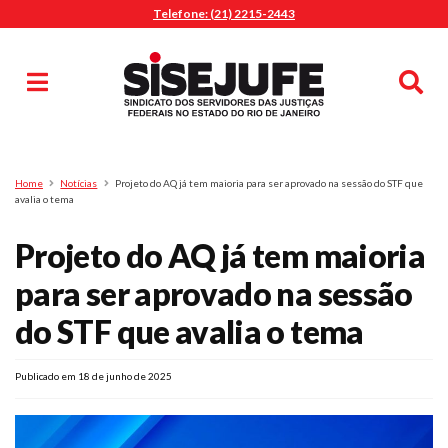
Telefone: (21) 2215-2443
MENU
Início
Sindicalize-se
Notícias
Artigos
Publicações
Pesquisa
Home
Notícias
Projeto do AQ já tem maioria para ser aprovado na sessão do STF que
Jurídico
avalia o tema
Diretoria
Projeto do AQ já tem maioria
O Sindicato
para ser aprovado na sessão
Agenda
do STF que avalia o tema
Casa do Alto
Sede Campestre
Publicado em 18 de junho de 2025
Nossos Convênios
Gympass Wellhub
Seguro Auto