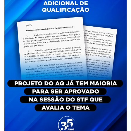
Plano de Saúde
Assistência Funeral
Pós-graduação
Facebook
Instagram
Twitter
Youtube
TikTok
Whatsapp