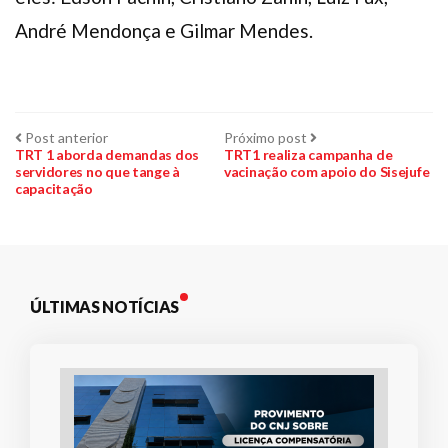
André Mendonça e Gilmar Mendes.
Navegação
Post
Próximo
Post anterior
Próximo post
anterior:
post:
TRT 1 aborda demandas dos
TRT1 realiza campanha de
servidores no que tange à
vacinação com apoio do Sisejufe
de
capacitação
Post
ÚLTIMAS NOTÍCIAS