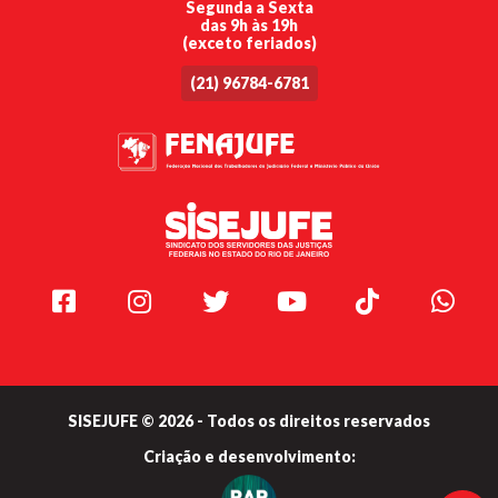
Segunda a Sexta
das 9h às 19h
(exceto feriados)
(21) 96784-6781
Facebook
Instagram
Twitter
Youtube
TikTok
Whats
SISEJUFE © 2026 - Todos os direitos reservados
Criação e
desenvolvimento: