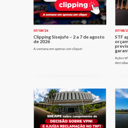
07/08/26
07/08/2
Clipping Sisejufe – 2 a 7 de agosto
STF a
de 2026
orçam
previ
A semana em apenas um clique!
garant
Ação ref
derrubad