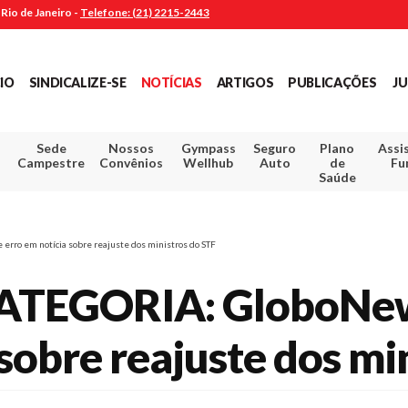
Rio de Janeiro -
Telefone: (21) 2215-2443
CIO
SINDICALIZE-SE
NOTÍCIAS
ARTIGOS
PUBLICAÇÕES
JU
Sede
Nossos
Gympass
Seguro
Plano
Assi
Campestre
Convênios
Wellhub
Auto
de
Fu
Saúde
rro em notícia sobre reajuste dos ministros do STF
TEGORIA: GloboNews 
 sobre reajuste dos mi