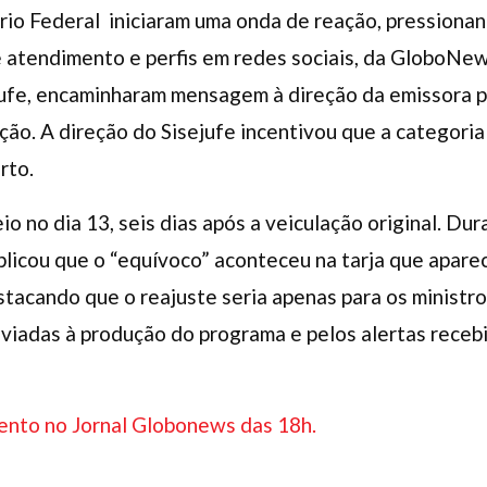
rio Federal iniciaram uma onda de reação, pressionan
e atendimento e perfis em redes sociais, da GloboNew
ejufe, encaminharam mensagem à direção da emissora p
ação. A direção do Sisejufe incentivou que a categor
rto.
io no dia 13, seis dias após a veiculação original. Du
xplicou que o “equívoco” aconteceu na tarja que aparec
tacando que o reajuste seria apenas para os ministro
adas à produção do programa e pelos alertas recebid
mento no Jornal Globonews das 18h.