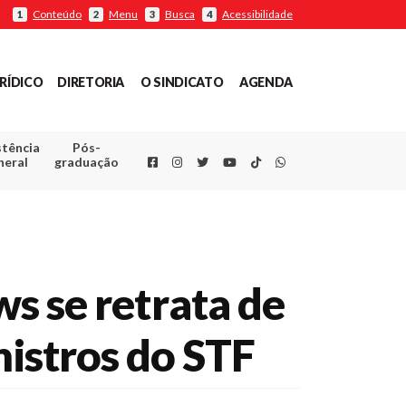
Conteúdo
Menu
Busca
Acessibilidade
1
2
3
4
RÍDICO
DIRETORIA
O SINDICATO
AGENDA
stência
Pós-
Facebook
Instagram
Twitter
Youtube
TikTok
Whatsapp
neral
graduação
se retrata de
nistros do STF