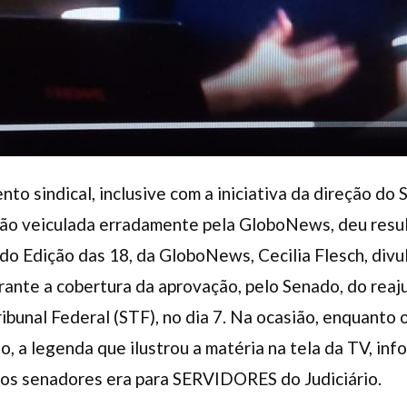
to sindical, inclusive com a iniciativa da direção do
ação veiculada erradamente pela GloboNews, deu resu
do Edição das 18, da GloboNews, Cecilia Flesch, divu
ante a cobertura da aprovação, pelo Senado, do reaj
bunal Federal (STF), no dia 7. Na ocasião, enquanto o 
o, a legenda que ilustrou a matéria na tela da TV, i
los senadores era para SERVIDORES do Judiciário.