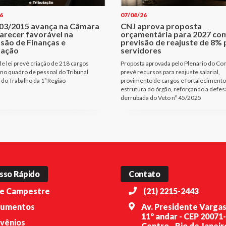
6
07/08/26
403/2015 avança na Câmara
CNJ aprova proposta
arecer favorável na
orçamentária para 2027 co
são de Finanças e
previsão de reajuste de 8% 
tação
servidores
de lei prevê criação de 218 cargos
Proposta aprovada pelo Plenário do Co
 no quadro de pessoal do Tribunal
prevê recursos para reajuste salarial,
 do Trabalho da 1ª Região
provimento de cargos e fortalecimento
estrutura do órgão, reforçando a defes
derrubada do Veto nº 45/2025
sso Rápido
Contato
e Campestre
(21) 2215-2443
umentos
Av. Presidente Vargas
11º andar - CEP 20071
vênios
Centro - Rio de Janeiro