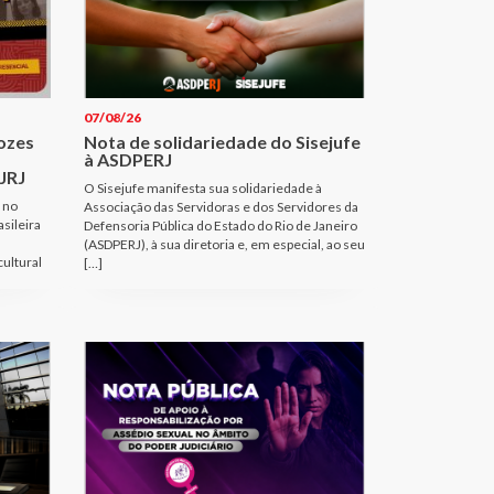
07/08/26
Vozes
Nota de solidariedade do Sisejufe
à ASDPERJ
JRJ
O Sisejufe manifesta sua solidariedade à
 no
Associação das Servidoras e dos Servidores da
sileira
Defensoria Pública do Estado do Rio de Janeiro
(ASDPERJ), à sua diretoria e, em especial, ao seu
cultural
[…]