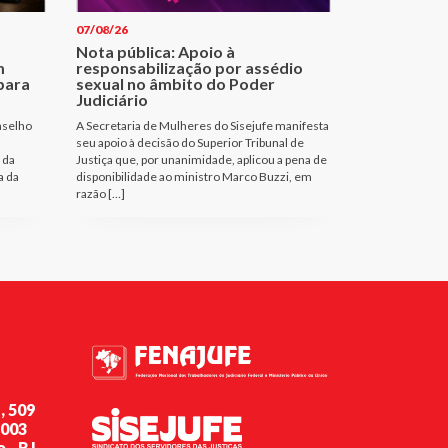
07/08/26
Nota pública: Apoio à
m
responsabilização por assédio
para
sexual no âmbito do Poder
Judiciário
nselho
A Secretaria de Mulheres do Sisejufe manifesta
seu apoio à decisão do Superior Tribunal de
 da
Justiça que, por unanimidade, aplicou a pena de
a da
disponibilidade ao ministro Marco Buzzi, em
razão […]
, 509
-003
 - RJ