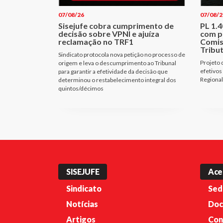
07/08/26
07/08/2
Sisejufe cobra cumprimento de
PL 1.
decisão sobre VPNI e ajuíza
com p
reclamação no TRF1
Comis
Tribu
Sindicato protocola nova petição no processo de
Projeto 
origem e leva o descumprimento ao Tribunal
efetivos
para garantir a efetividade da decisão que
Regional
determinou o restabelecimento integral dos
quintos/décimos
SISEJUFE
Ace
Sindicato
Sed
Notícias
Doc
Artigos
Con