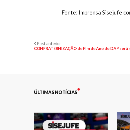
Fonte: Imprensa Sisejufe c
Navegação
Post
Post anterior
anterior:
CONFRATERNIZAÇÃO de Fim de Ano do DAP será n
de
Post
ÚLTIMAS NOTÍCIAS