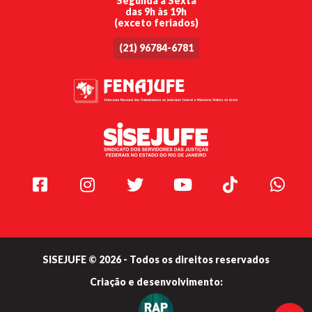
Segunda a Sexta
das 9h às 19h
(exceto feriados)
(21) 96784-6781
Facebook
Instagram
Twitter
Youtube
TikTok
Whats
SISEJUFE © 2026 - Todos os direitos reservados
Criação e
desenvolvimento: