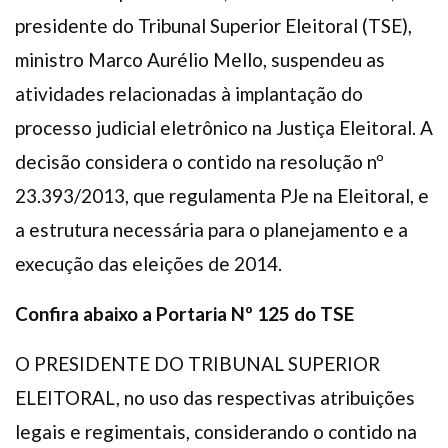
Plano de Saúde
presidente do Tribunal Superior Eleitoral (TSE),
Assistência Funeral
ministro Marco Aurélio Mello, suspendeu as
Pós-graduação
atividades relacionadas à implantação do
Facebook
Instagram
Twitter
Youtube
TikTok
Whatsapp
processo judicial eletrônico na Justiça Eleitoral. A
decisão considera o contido na resolução nº
23.393/2013, que regulamenta PJe na Eleitoral, e
a estrutura necessária para o planejamento e a
execução das eleições de 2014.
Confira abaixo a Portaria Nº 125 do TSE
O PRESIDENTE DO TRIBUNAL SUPERIOR
ELEITORAL, no uso das respectivas atribuições
legais e regimentais, considerando o contido na