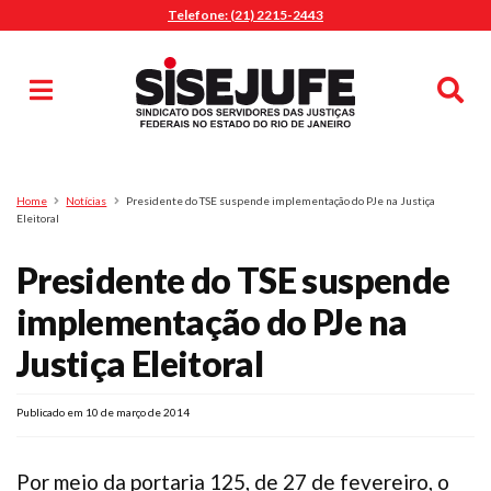
Telefone: (21) 2215-2443
MENU
Início
Sindicalize-se
Notícias
Artigos
Publicações
Pesquisa
Home
Notícias
Presidente do TSE suspende implementação do PJe na Justiça
Jurídico
Eleitoral
Diretoria
Presidente do TSE suspende
O Sindicato
implementação do PJe na
Agenda
Justiça Eleitoral
Casa do Alto
Sede Campestre
Publicado em 10 de março de 2014
Nossos Convênios
Gympass Wellhub
Por meio da portaria 125, de 27 de fevereiro, o
Seguro Auto