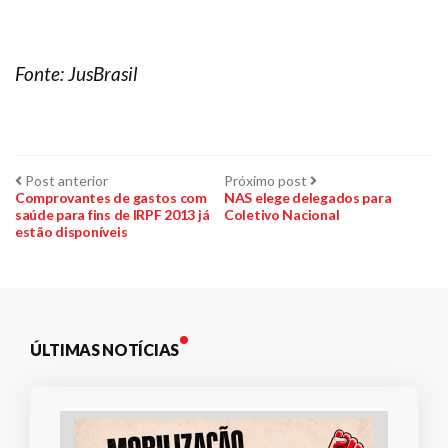
Fonte: JusBrasil
Navegação
Post
Próximo
Post anterior
Próximo post
anterior:
post:
Comprovantes de gastos com
NAS elege delegados para
saúde para fins de IRPF 2013 já
Coletivo Nacional
de
estão disponíveis
Post
ÚLTIMAS NOTÍCIAS