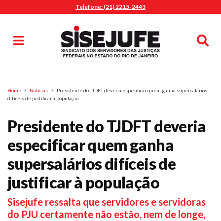
Telefone: (21) 2215-2443
MENU
Início
Sindicalize-se
Notícias
Artigos
Publicações
Pesquisa
Home
Notícias
Presidente do TJDFT deveria especificar quem ganha supersalários
Jurídico
difíceis de justificar à população
Diretoria
Presidente do TJDFT deveria
O Sindicato
especificar quem ganha
Agenda
supersalários difíceis de
Casa do Alto
Sede Campestre
justificar à população
Nossos Convênios
Sisejufe ressalta que servidores e servidoras
Gympass Wellhub
do PJU certamente não estão, nem de longe,
Seguro Auto