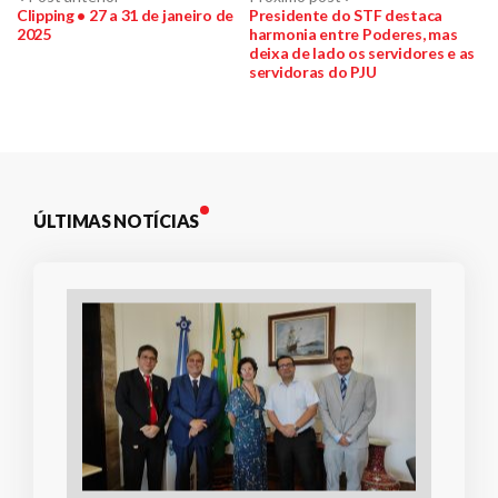
Navegação
anterior:
post:
Clipping • 27 a 31 de janeiro de
Presidente do STF destaca
2025
harmonia entre Poderes, mas
de
deixa de lado os servidores e as
servidoras do PJU
Post
ÚLTIMAS NOTÍCIAS