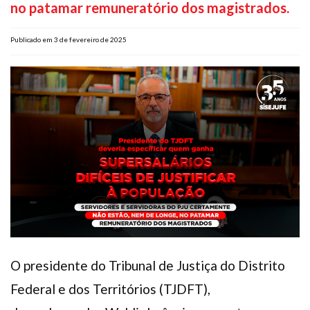
no patamar remuneratório dos magistrados.
Plano de Saúde
Assistência Funeral
Publicado em 3 de fevereiro de 2025
Pós-graduação
Facebook
Instagram
Twitter
Youtube
TikTok
Whatsapp
O presidente do Tribunal de Justiça do Distrito
Federal e dos Territórios (TJDFT),