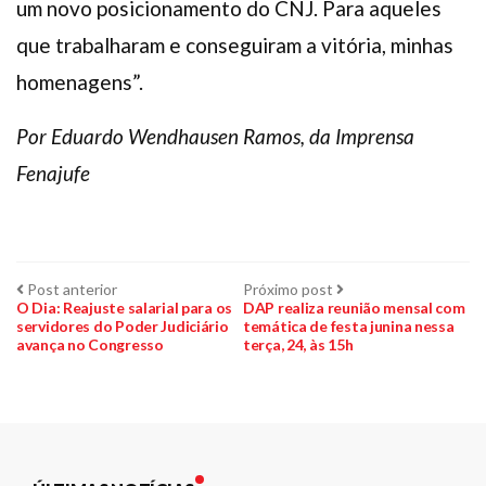
um novo posicionamento do CNJ. Para aqueles
que trabalharam e conseguiram a vitória, minhas
homenagens”.
Por Eduardo Wendhausen Ramos, da Imprensa
Fenajufe
Navegação
Post
Próximo
Post anterior
Próximo post
anterior:
post:
O Dia: Reajuste salarial para os
DAP realiza reunião mensal com
servidores do Poder Judiciário
temática de festa junina nessa
de
avança no Congresso
terça, 24, às 15h
Post