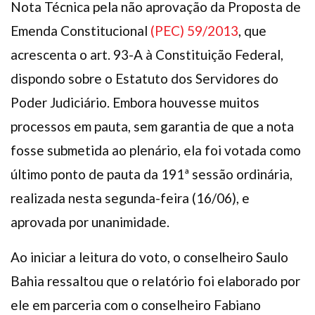
Nota Técnica pela não aprovação da Proposta de
Plano de Saúde
Emenda Constitucional
(PEC) 59/2013
, que
Assistência Funeral
acrescenta o art. 93-A à Constituição Federal,
Pós-graduação
dispondo sobre o Estatuto dos Servidores do
Facebook
Instagram
Twitter
Youtube
TikTok
Whatsapp
Poder Judiciário. Embora houvesse muitos
processos em pauta, sem garantia de que a nota
fosse submetida ao plenário, ela foi votada como
último ponto de pauta da 191ª sessão ordinária,
realizada nesta segunda-feira (16/06), e
aprovada por unanimidade.
Ao iniciar a leitura do voto, o conselheiro Saulo
Bahia ressaltou que o relatório foi elaborado por
ele em parceria com o conselheiro Fabiano