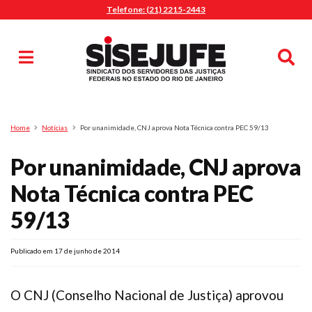
Telefone: (21) 2215-2443
MENU
Início
Sindicalize-se
Notícias
Artigos
Publicações
Pesquisa
Home
Notícias
Por unanimidade, CNJ aprova Nota Técnica contra PEC 59/13
Jurídico
Por unanimidade, CNJ aprova
Diretoria
O Sindicato
Nota Técnica contra PEC
Agenda
59/13
Casa do Alto
Sede Campestre
Publicado em 17 de junho de 2014
Nossos Convênios
Gympass Wellhub
O CNJ (Conselho Nacional de Justiça) aprovou
Seguro Auto