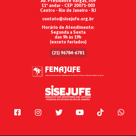
Av. Presidente Vargas, 509
11º andar - CEP 20071-003
Centro - Rio de Janeiro - RJ
contato@sisejufe.org.br
Horário de Atendimento:
Segunda a Sexta
das 9h às 19h
(exceto feriados)
(21) 96784-6781
Facebook
Instagram
Twitter
Youtube
TikTok
Whats