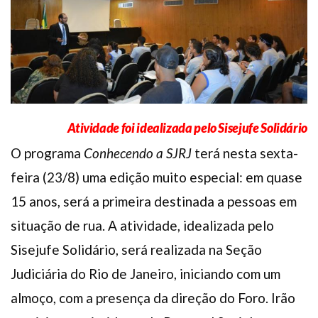
Plano de Saúde
Assistência Funeral
Pós-graduação
Facebook
Instagram
Twitter
Youtube
TikTok
Whatsapp
Atividade foi idealizada pelo Sisejufe Solidário
O programa
Conhecendo a SJRJ
terá nesta sexta-
feira (23/8) uma edição muito especial: em quase
15 anos, será a primeira destinada a pessoas em
situação de rua. A atividade, idealizada pelo
Sisejufe Solidário, será realizada na Seção
Judiciária do Rio de Janeiro, iniciando com um
almoço, com a presença da direção do Foro. Irão