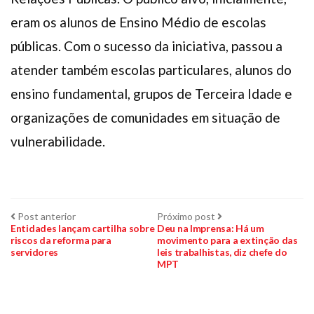
eram os alunos de Ensino Médio de escolas
públicas. Com o sucesso da iniciativa, passou a
atender também escolas particulares, alunos do
ensino fundamental, grupos de Terceira Idade e
organizações de comunidades em situação de
vulnerabilidade.
Navegação
Post
Próximo
Post anterior
Próximo post
anterior:
post:
Entidades lançam cartilha sobre
Deu na Imprensa: Há um
riscos da reforma para
movimento para a extinção das
de
servidores
leis trabalhistas, diz chefe do
MPT
Post