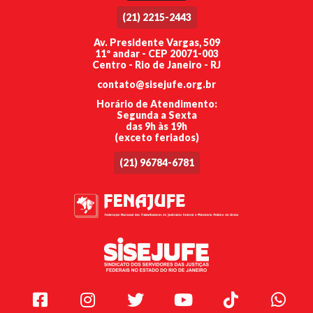
(21) 2215-2443
Av. Presidente Vargas, 509
11º andar - CEP 20071-003
Centro - Rio de Janeiro - RJ
contato@sisejufe.org.br
Horário de Atendimento:
Segunda a Sexta
das 9h às 19h
(exceto feriados)
(21) 96784-6781
Facebook
Instagram
Twitter
Youtube
TikTok
Whats