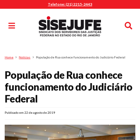
Telefone: (21) 2215-2443
MENU
Início
Sindicalize-se
Notícias
Artigos
Publicações
Pesquisa
Home
Notícias
População de Rua conhece funcionamento do Judiciário Federal
Jurídico
População de Rua conhece
Diretoria
O Sindicato
funcionamento do Judiciário
Agenda
Federal
Casa do Alto
Sede Campestre
Publicado em 22 de agosto de 2019
Nossos Convênios
Gympass Wellhub
Seguro Auto