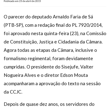
Publicado em 23 de abril de 2015
Plano de Saúde
Assistência Funeral
O parecer do deputado Arnaldo Faria de Sá
Pós-graduação
(PTB-SP), com a redação final do PL 7920/2014,
Facebook
Instagram
Twitter
Youtube
TikTok
Whatsapp
foi aprovado nesta quinta-feira (23), na Comissão
de Constituição, Justiça e Cidadania da Câmara.
Agora todas as etapas da Câmara, inclusive o
formalismo regimental, foram devidamente
cumpridas. O presidente do Sisejufe, Valter
Nogueira Alves e o diretor Edson Mouta
acompanharam a aprovação do texto na sessão
da CCJC.
Depois de quase dez anos, os servidores do