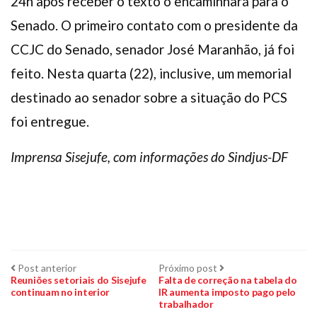
24h após receber o texto o encaminhará para o
Senado. O primeiro contato com o presidente da
CCJC do Senado, senador José Maranhão, já foi
feito. Nesta quarta (22), inclusive, um memorial
destinado ao senador sobre a situação do PCS
foi entregue.
Imprensa Sisejufe, com informações do Sindjus-DF
Navegação
Post
Próximo
Post anterior
Próximo post
anterior:
post:
Reuniões setoriais do Sisejufe
Falta de correção na tabela do
continuam no interior
IR aumenta imposto pago pelo
de
trabalhador