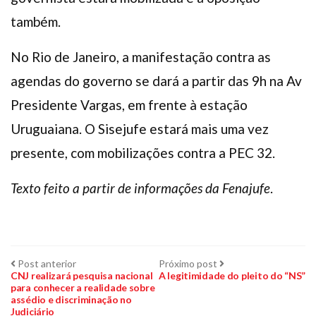
também.
No Rio de Janeiro, a manifestação contra as
agendas do governo se dará a partir das 9h na Av
Presidente Vargas, em frente à estação
Uruguaiana. O Sisejufe estará mais uma vez
presente, com mobilizações contra a PEC 32.
Texto feito a partir de informações da Fenajufe
.
Navegação
Post
Próximo
Post anterior
Próximo post
anterior:
post:
CNJ realizará pesquisa nacional
A legitimidade do pleito do “NS”
para conhecer a realidade sobre
de
assédio e discriminação no
Judiciário