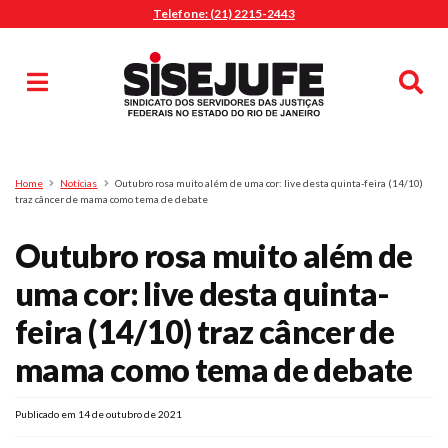
Telefone: (21) 2215-2443
MENU
Início
Sindicalize-se
Notícias
Artigos
Publicações
Pesquisa
Home
Notícias
Outubro rosa muito além de uma cor: live desta quinta-feira (14/10)
Jurídico
traz câncer de mama como tema de debate
Diretoria
Outubro rosa muito além de
O Sindicato
uma cor: live desta quinta-
Agenda
feira (14/10) traz câncer de
Casa do Alto
Sede Campestre
mama como tema de debate
Nossos Convênios
Gympass Wellhub
Publicado em 14 de outubro de 2021
Seguro Auto