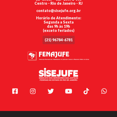
Centro - Rio de Janeiro - RJ
contato@sisejufe.org.br
Horário de Atendimento:
Segunda a Sexta
das 9h às 19h
(exceto feriados)
(21) 96784-6781
Facebook
Instagram
Twitter
Youtube
TikTok
Whats