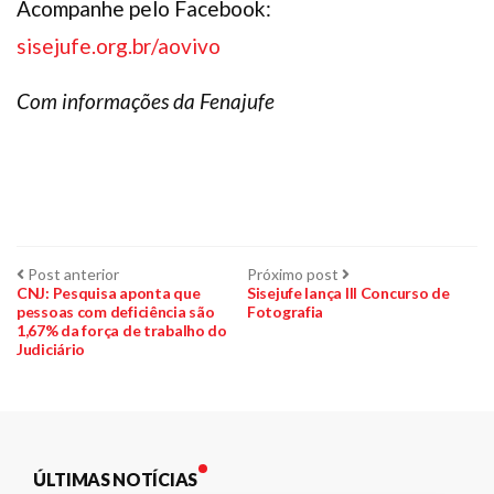
Acompanhe pelo Facebook:
sisejufe.org.br/aovivo
Com informações da Fenajufe
Navegação
Post
Próximo
Post anterior
Próximo post
anterior:
post:
CNJ: Pesquisa aponta que
Sisejufe lança III Concurso de
pessoas com deficiência são
Fotografia
de
1,67% da força de trabalho do
Judiciário
Post
ÚLTIMAS NOTÍCIAS