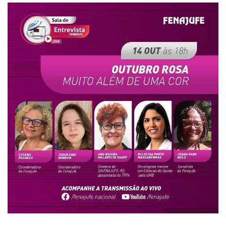
Plano de Saúde
Assistência Funeral
Pós-graduação
Facebook
Instagram
Twitter
Youtube
TikTok
Whatsapp