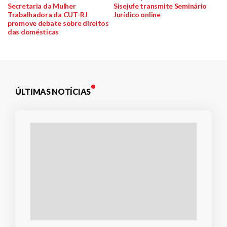
Navegação
anterior:
post:
Secretaria da Mulher
Sisejufe transmite Seminário
Trabalhadora da CUT-RJ
Jurídico online
de
promove debate sobre direitos
das domésticas
Post
ÚLTIMAS NOTÍCIAS