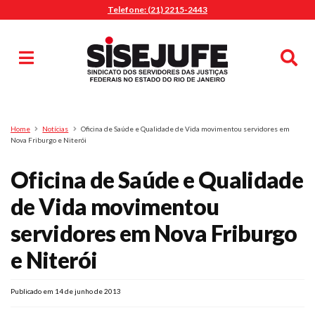
Telefone: (21) 2215-2443
MENU
Início
Sindicalize-se
Notícias
Artigos
Publicações
Pesquisa
Home
Notícias
Oficina de Saúde e Qualidade de Vida movimentou servidores em
Jurídico
Nova Friburgo e Niterói
Diretoria
Oficina de Saúde e Qualidade
O Sindicato
de Vida movimentou
Agenda
servidores em Nova Friburgo
Casa do Alto
Sede Campestre
e Niterói
Nossos Convênios
Gympass Wellhub
Publicado em 14 de junho de 2013
Seguro Auto