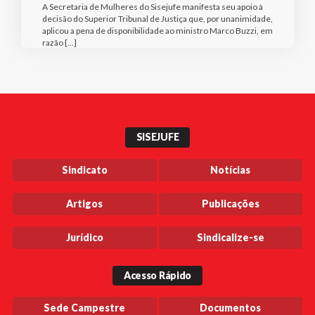
A Secretaria de Mulheres do Sisejufe manifesta seu apoio à
decisão do Superior Tribunal de Justiça que, por unanimidade,
aplicou a pena de disponibilidade ao ministro Marco Buzzi, em
razão […]
SISEJUFE
Sindicato
Notícias
Artigos
Publicações
Jurídico
Sindicalize-se
Acesso Rápido
Sede Campestre
Documentos