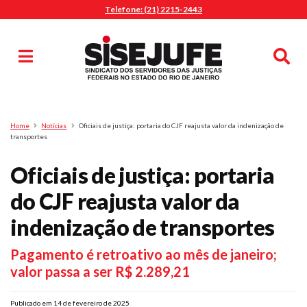
Telefone: (21) 2215-2443
MENU
Início
Sindicalize-se
Notícias
Artigos
Publicações
Pesquisa
Home
Notícias
Oficiais de justiça: portaria do CJF reajusta valor da indenização de
Jurídico
transportes
Diretoria
Oficiais de justiça: portaria
O Sindicato
do CJF reajusta valor da
Agenda
indenização de transportes
Casa do Alto
Sede Campestre
Pagamento é retroativo ao mês de janeiro;
Nossos Convênios
valor passa a ser R$ 2.289,21
Gympass Wellhub
Seguro Auto
Publicado em 14 de fevereiro de 2025