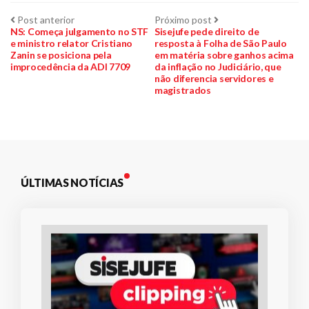
Navegação
Post
Próximo
Post anterior
Próximo post
anterior:
post:
NS: Começa julgamento no STF
Sisejufe pede direito de
e ministro relator Cristiano
resposta à Folha de São Paulo
de
Zanin se posiciona pela
em matéria sobre ganhos acima
improcedência da ADI 7709
da inflação no Judiciário, que
Post
não diferencia servidores e
magistrados
ÚLTIMAS NOTÍCIAS