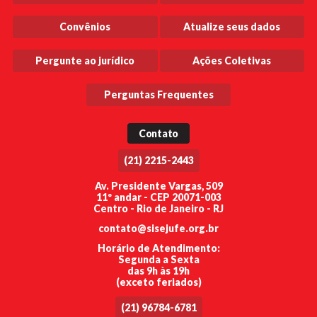
Convênios
Atualize seus dados
Pergunte ao jurídico
Ações Coletivas
Perguntas Frequentes
Contato
(21) 2215-2443
Av. Presidente Vargas, 509
11º andar - CEP 20071-003
Centro - Rio de Janeiro - RJ
contato@sisejufe.org.br
Horário de Atendimento:
Segunda a Sexta
das 9h às 19h
(exceto feriados)
(21) 96784-6781