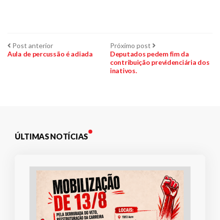
Navegação
Post
Próximo
Post anterior
Próximo post
anterior:
post:
Aula de percussão é adiada
Deputados pedem fim da
contribuição previdenciária dos
de
inativos.
Post
ÚLTIMAS NOTÍCIAS