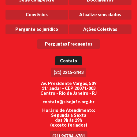
Convênios
Atualize seus dados
Pergunte ao jurídico
Ações Coletivas
Perguntas Frequentes
Contato
(21) 2215-2443
Av. Presidente Vargas, 509
11º andar - CEP 20071-003
Centro - Rio de Janeiro - RJ
contato@sisejufe.org.br
Horário de Atendimento:
Segunda a Sexta
das 9h às 19h
(exceto feriados)
(21) 96784-6781