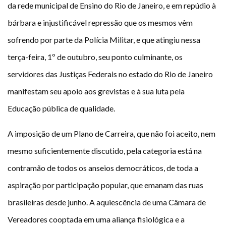
da rede municipal de Ensino do Rio de Janeiro, e em repúdio à
Plano de Saúde
bárbara e injustificável repressão que os mesmos vêm
Assistência Funeral
Pós-graduação
sofrendo por parte da Polícia Militar, e que atingiu nessa
terça-feira, 1º de outubro, seu ponto culminante, os
Facebook
Instagram
Twitter
Youtube
TikTok
Whatsapp
servidores das Justiças Federais no estado do Rio de Janeiro
manifestam seu apoio aos grevistas e à sua luta pela
Educação pública de qualidade.
A imposição de um Plano de Carreira, que não foi aceito, nem
mesmo suficientemente discutido, pela categoria está na
contramão de todos os anseios democráticos, de toda a
aspiração por participação popular, que emanam das ruas
brasileiras desde junho. A aquiescência de uma Câmara de
Vereadores cooptada em uma aliança fisiológica e a