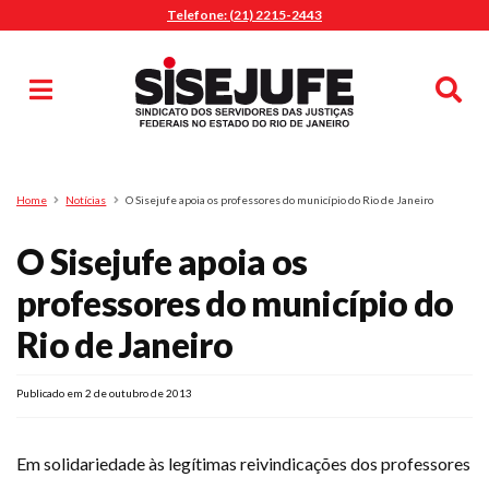
Telefone: (21) 2215-2443
MENU
Início
Sindicalize-se
Notícias
Artigos
Publicações
Pesquisa
Home
Notícias
O Sisejufe apoia os professores do município do Rio de Janeiro
Jurídico
O Sisejufe apoia os
Diretoria
O Sindicato
professores do município do
Agenda
Rio de Janeiro
Casa do Alto
Sede Campestre
Publicado em 2 de outubro de 2013
Nossos Convênios
Gympass Wellhub
Em solidariedade às legítimas reivindicações dos professores
Seguro Auto